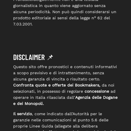
giornalistica in quanto viene aggiornato senza
alcuna periodicità. Non può quindi considerarsi un
prodotto editoriale ai sensi della legge n° 62 del
7.03.2001.
DISCLAIMER 📌
Questo sito offre pronostici e contenuti informativi
a scopo previsivo e di intrattenimento, senza
alcuna garanzia di vincita o risultato certo.
Confronta quote e offerte dei Bookmakers,
da noi
selezionati, in possesso di regolare
concessione
ad
operare in Italia rilasciata dall’
Agenzia delle Dogane
e dei Monopoli.
Il servizio
, come indicato dall’Autorità per le
garanzie nelle comunicazioni al punto 5.6 delle
proprie Linee Guida (allegate alla delibera