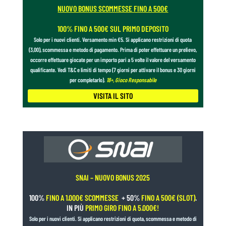
NUOVO BONUS SCOMMESSE FINO A 500€
100% FINO A 500€ SUL PRIMO DEPOSITO
Solo per i nuovi clienti. Versamento min €5. Si applicano restrizioni di quota
(3,00), scommessa e metodo di pagamento. Prima di poter effettuare un prelievo,
occorre effettuare giocate per un importo pari a 5 volte il valore del versamento
qualificante. Vedi T&C e limiti di tempo (7 giorni per attivare il bonus e 30 giorni
per completarlo).
18+, Gioco Responsabile
VISITA IL SITO
SNAI – NUOVO BONUS 2025
100%
FINO A 1.000€ SCOMMESSE
+ 50%
FINO A 500€ (SLOT)
.
IN PIÙ
PRIMO GIRO FINO A 5.000€!
Solo per i nuovi clienti. Si applicano restrizioni di quota, scommessa e metodo di