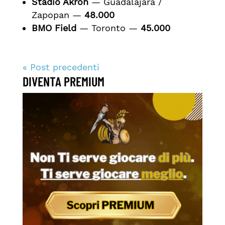
Stadio Akron
— Guadalajara /
Zapopan —
48.000
BMO Field
— Toronto —
45.000
« Post precedenti
DIVENTA PREMIUM