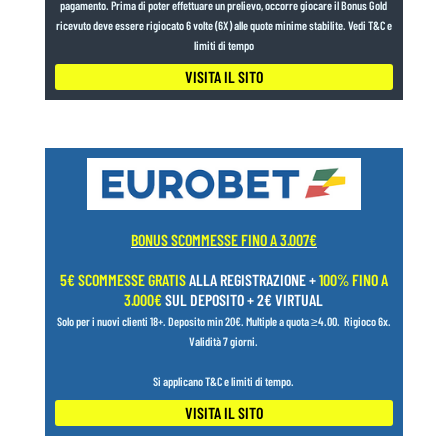
pagamento. Prima di poter effettuare un prelievo, occorre giocare il Bonus Gold
ricevuto deve essere rigiocato 6 volte (6X) alle quote minime stabilite. Vedi T&C e
limiti di tempo
VISITA IL SITO
BONUS SCOMMESSE FINO A 3.007€
5€ SCOMMESSE GRATIS
ALLA REGISTRAZIONE +
100% FINO A
3.000€
SUL DEPOSITO + 2€ VIRTUAL
Solo per i nuovi clienti 18+.
Deposito min 20€. Multiple a quota ≥4.00.
Rigioco 6x.
Validità 7 giorni.
Si applicano T&C e limiti di tempo.
VISITA IL SITO