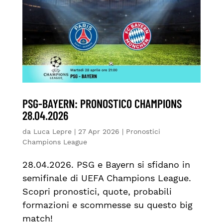
PSG-BAYERN: PRONOSTICO CHAMPIONS
28.04.2026
da
Luca Lepre
|
27 Apr 2026
|
Pronostici
Champions League
28.04.2026. PSG e Bayern si sfidano in
semifinale di UEFA Champions League.
Scopri pronostici, quote, probabili
formazioni e scommesse su questo big
match!