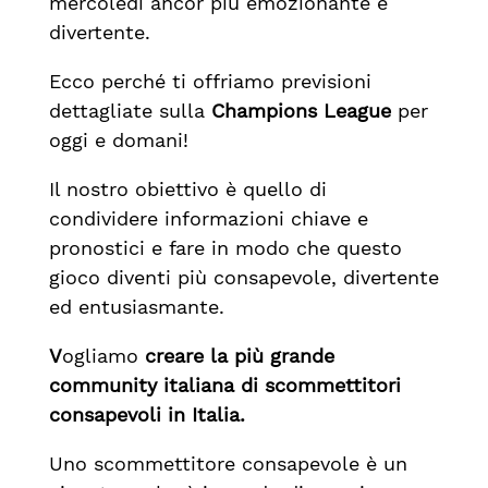
mercoledì ancor più emozionante e
divertente.
Ecco perché ti offriamo previsioni
dettagliate sulla
Champions League
per
oggi e domani!
Il nostro obiettivo è quello di
condividere informazioni chiave e
pronostici e fare in modo che questo
gioco diventi più consapevole, divertente
ed entusiasmante.
V
ogliamo
creare la più grande
community italiana di scommettitori
consapevoli in Italia.
Uno scommettitore consapevole è un