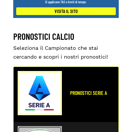
Si applicano T&C e limiti di tempo.
VISITA IL SITO
PRONOSTICI CALCIO
Seleziona il Campionato che stai
cercando e scopri i nostri pronostici!
PRONOSTICI SERIE A