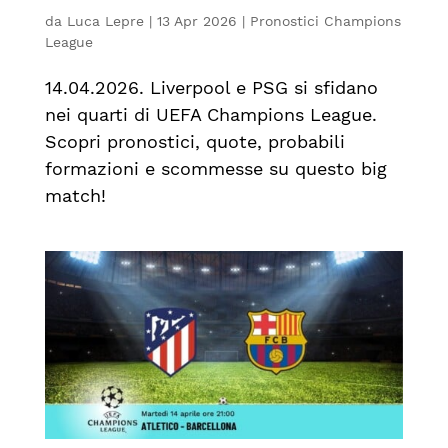
da
Luca Lepre
|
13 Apr 2026
|
Pronostici Champions
League
14.04.2026. Liverpool e PSG si sfidano
nei quarti di UEFA Champions League.
Scopri pronostici, quote, probabili
formazioni e scommesse su questo big
match!