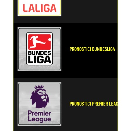
PRONOSTICI BUNDESLIGA
PRONOSTICI PREMIER LEAGUE