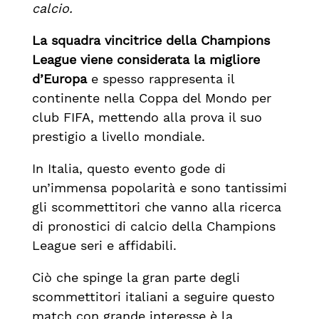
calcio.
La squadra vincitrice della Champions
League viene considerata la migliore
d’Europa
e spesso rappresenta il
continente nella Coppa del Mondo per
club FIFA, mettendo alla prova il suo
prestigio a livello mondiale.
In Italia, questo evento gode di
un’immensa popolarità e sono tantissimi
gli scommettitori che vanno alla ricerca
di pronostici di calcio della Champions
League seri e affidabili.
Ciò che spinge la gran parte degli
scommettitori italiani a seguire questo
match con grande interesse è la