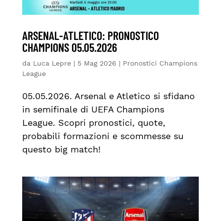
ARSENAL-ATLETICO: PRONOSTICO
CHAMPIONS 05.05.2026
da
Luca Lepre
|
5 Mag 2026
|
Pronostici Champions
League
05.05.2026. Arsenal e Atletico si sfidano
in semifinale di UEFA Champions
League. Scopri pronostici, quote,
probabili formazioni e scommesse su
questo big match!