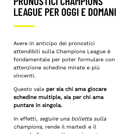
PRONOSTICI CHAMPIONS
LEAGUE PER OGGI E DOMANI
Avere in anticipo dei pronostici
attendibili sulla Champions League è
fondamentale per poter formulare con
attenzione schedine mirate e più
vincenti.
Questo vale
per sia chi ama giocare
schedine multiple, sia per chi ama
puntare in singola.
In effetti,
seguire una bolletta sulla
champions
, rende il martedi e il