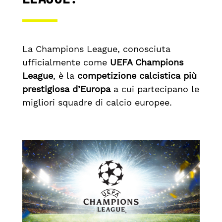
La Champions League, conosciuta
ufficialmente come
UEFA Champions
League
, è la
competizione calcistica più
prestigiosa d’Europa
a cui partecipano le
migliori squadre di calcio europee.