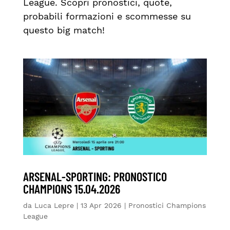
League. Scopri pronostici, quote,
probabili formazioni e scommesse su
questo big match!
ARSENAL-SPORTING: PRONOSTICO
CHAMPIONS 15.04.2026
da
Luca Lepre
|
13 Apr 2026
|
Pronostici Champions
League