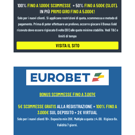
100%
FINO A 1.000€ SCOMMESSE
+ 50%
FINO A 500€ (SLOT)
.
IN PIÙ
PRIMO GIRO FINO A 5.000€!
Solo per i nuovi clienti. Si applicano restrizioni di quota, scommessa e metodo di
pagamento. Prima di poter effettuare un prelievo, occorre giocare il Bonus Gold
ricevuto deve essere rigiocato 6 volte (6X) alle quote minime stabilite. Vedi T&C e
limiti di tempo
VISITA IL SITO
BONUS SCOMMESSE FINO A 3.007€
5€ SCOMMESSE GRATIS
ALLA REGISTRAZIONE +
100% FINO A
3.000€
SUL DEPOSITO + 2€ VIRTUAL
Solo per i nuovi clienti 18+.
Deposito min 20€. Multiple a quota ≥4.00.
Rigioco 6x.
Validità 7 giorni.