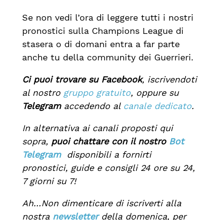
Se non vedi l’ora di leggere tutti i nostri
pronostici sulla Champions League di
stasera o di domani entra a far parte
anche tu della community dei Guerrieri.
Ci puoi trovare su Facebook
, iscrivendoti
al nostro
gruppo gratuito
, oppure su
Telegram
accedendo al
canale dedicato
.
In alternativa ai canali proposti qui
sopra,
puoi chattare con il nostro
Bot
Telegram
disponibili a fornirti
pronostici, guide e consigli 24 ore su 24,
7 giorni su 7!
Ah…Non dimenticare di iscriverti alla
nostra
newsletter
della domenica, per