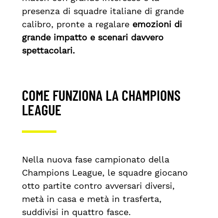
presenza di squadre italiane di grande
calibro, pronte a regalare
emozioni di
grande impatto e scenari davvero
spettacolari.
COME FUNZIONA LA CHAMPIONS
LEAGUE
Nella nuova fase campionato della
Champions League, le squadre giocano
otto partite contro avversari diversi,
metà in casa e metà in trasferta,
suddivisi in quattro fasce.