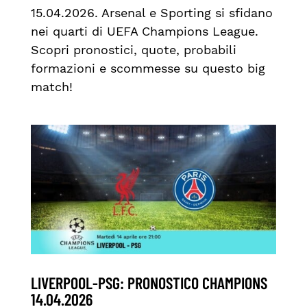
15.04.2026. Arsenal e Sporting si sfidano
nei quarti di UEFA Champions League.
Scopri pronostici, quote, probabili
formazioni e scommesse su questo big
match!
LIVERPOOL-PSG: PRONOSTICO CHAMPIONS
14.04.2026