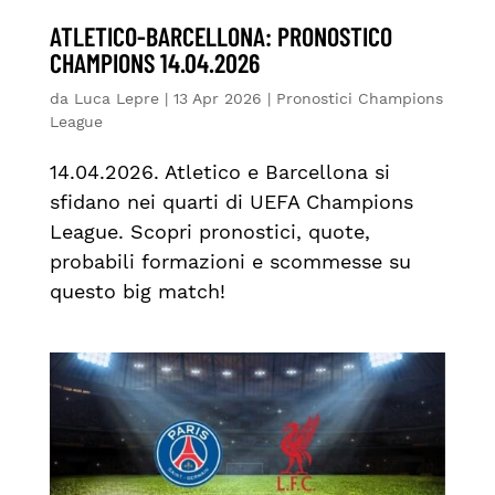
ATLETICO-BARCELLONA: PRONOSTICO
CHAMPIONS 14.04.2026
da
Luca Lepre
|
13 Apr 2026
|
Pronostici Champions
League
14.04.2026. Atletico e Barcellona si
sfidano nei quarti di UEFA Champions
League. Scopri pronostici, quote,
probabili formazioni e scommesse su
questo big match!