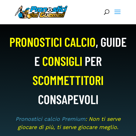
PRONOSTICI CALCIO
, GUIDE
E
CONSIGLI
PER
SCOMMETTITORI
CONSAPEVOLI
Pronostici calcio Premium
: Non ti serve
giocare di più, ti serve giocare meglio.