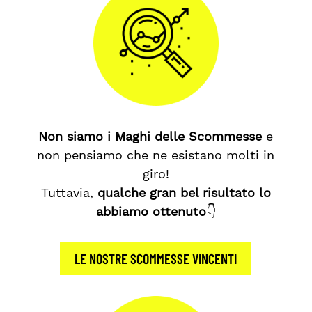
Non siamo i Maghi delle Scommesse
e
non pensiamo che ne esistano molti in
giro!
Tuttavia,
qualche gran bel risultato lo
abbiamo ottenuto
👇
LE NOSTRE SCOMMESSE VINCENTI