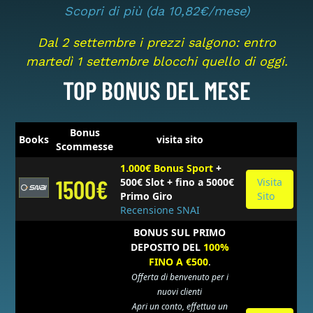
Scopri di
più
(da 10,82€/mese)
Dal 2 settembre i prezzi salgono: entro
martedì 1 settembre blocchi quello di oggi.
TOP BONUS DEL MESE
Bonus
Books
visita sito
Scommesse
1.000€ Bonus Sport
+
1500€
500€ Slot + fino a 5000€
Visita
Primo Giro
Sito
Recensione SNAI
BONUS SUL PRIMO
DEPOSITO DEL
100%
FINO A €500
.
Offerta di benvenuto per i
nuovi clienti
Apri un conto, effettua un