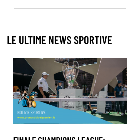
LE ULTIME NEWS SPORTIVE
FINALE CHAMPIONS LEAGUE: