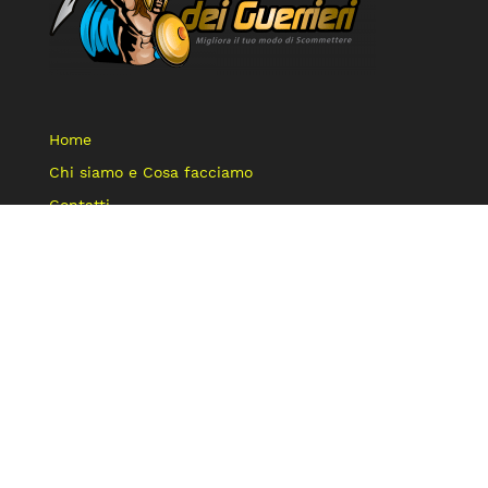
Home
Chi siamo e Cosa facciamo
Contatti
Redazione & Team
Elenco bollette Vincenti
INFORMATIVA
Pronosticideiguerrieri.it non è una testata
giornalistica in quanto viene aggiornato senza
alcuna periodicità. Non può quindi considerarsi un
prodotto editoriale ai sensi della legge n° 62 del
7.03.2001.