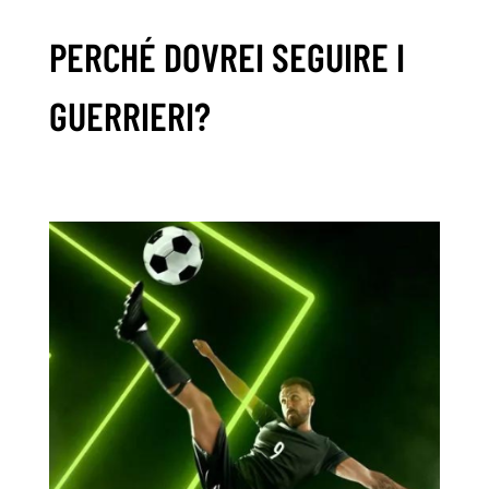
PERCHÉ DOVREI SEGUIRE I
GUERRIERI?