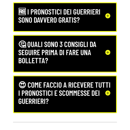
🆓 I PRONOSTICI DEI GUERRIERI
SONO DAVVERO GRATIS?
🤔 QUALI SONO 3 CONSIGLI DA
SEGUIRE PRIMA DI FARE UNA
BOLLETTA?
😍 COME FACCIO A RICEVERE TUTTI
I PRONOSTICI E SCOMMESSE DEI
GUERRIERI?