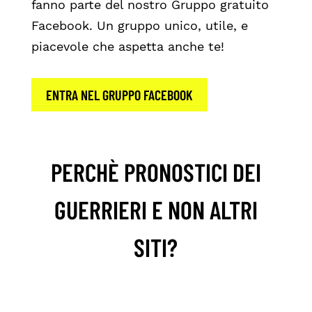
fanno parte del nostro Gruppo gratuito
Facebook. Un gruppo unico, utile, e
piacevole che aspetta anche te!
ENTRA NEL GRUPPO FACEBOOK
PERCHÈ PRONOSTICI DEI
GUERRIERI E NON ALTRI
SITI?