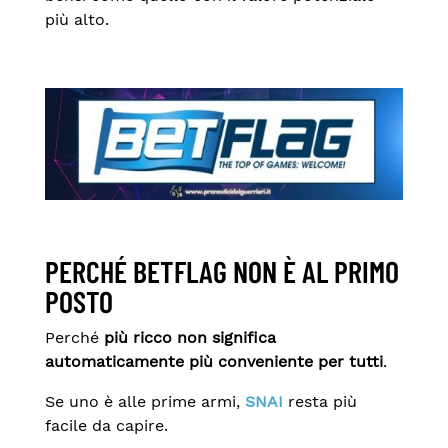
più alto.
PERCHÉ
BETFLAG
NON È AL PRIMO
POSTO
Perché
più ricco non significa
automaticamente più conveniente per tutti
.
Se uno è alle prime armi,
SNAI
resta più
facile da capire.