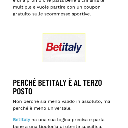
è una promo che parla bene a chi ama le
multiple e vuole partire con un coupon
gratuito sulle scommesse sportive.
PERCHÉ
BETITALY
È AL TERZO
POSTO
Non perché sia meno valido in assoluto, ma
perché è meno universale.
BetItaly
ha una sua logica precisa e parla
bene a una tipologia di utente specifica: