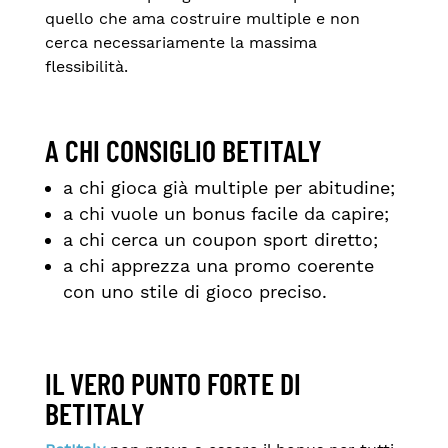
quello che ama costruire multiple e non
cerca necessariamente la massima
flessibilità.
A CHI CONSIGLIO
BETITALY
a chi gioca già multiple per abitudine;
a chi vuole un bonus facile da capire;
a chi cerca un coupon sport diretto;
a chi apprezza una promo coerente
con uno stile di gioco preciso.
IL VERO PUNTO FORTE DI
BETITALY