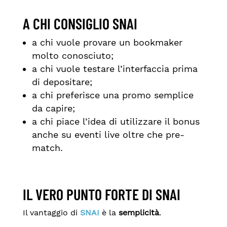
A CHI CONSIGLIO
SNAI
a chi vuole provare un bookmaker
molto conosciuto;
a chi vuole testare l’interfaccia prima
di depositare;
a chi preferisce una promo semplice
da capire;
a chi piace l’idea di utilizzare il bonus
anche su eventi live oltre che pre-
match.
IL VERO PUNTO FORTE DI
SNAI
Il vantaggio di
SNAI
è la
semplicità
.