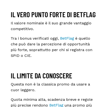
IL VERO PUNTO FORTE DI
BETFLAG
Il valore nominale è il suo grande vantaggio
competitivo.
Tra i bonus verificati oggi,
BetFlag
è quello
che può dare la percezione di opportunità
più forte, soprattutto per chi si registra con
SPID o CIE.
IL LIMITE DA CONOSCERE
Questa non è la classica promo da usare a
cuor leggero.
Quota minima alta, scadenza breve e regole
più precise rendono
BetFlag
una promo più