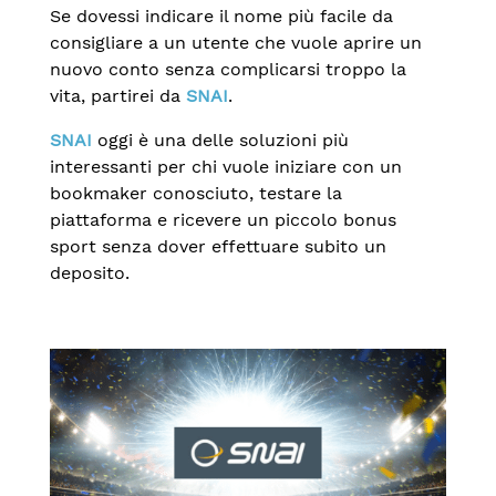
Se dovessi indicare il nome più facile da
consigliare a un utente che vuole aprire un
nuovo conto senza complicarsi troppo la
vita, partirei da
SNAI
.
SNAI
oggi è una delle soluzioni più
interessanti per chi vuole iniziare con un
bookmaker conosciuto, testare la
piattaforma e ricevere un piccolo bonus
sport senza dover effettuare subito un
deposito.