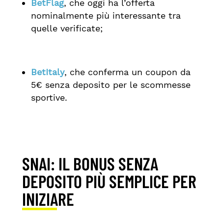
BetFlag
, che oggi ha l’offerta
nominalmente più interessante tra
quelle verificate;
BetItaly
, che conferma un coupon da
5€ senza deposito per le scommesse
sportive.
SNAI
: IL BONUS SENZA
DEPOSITO PIÙ SEMPLICE PER
INIZIARE