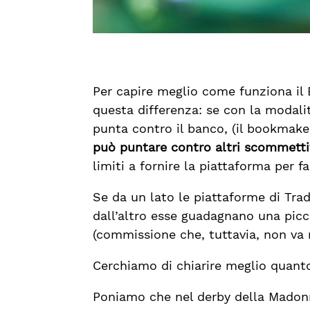
Per capire meglio come funziona il
questa differenza: se con la modal
punta contro il banco, (il bookmak
può puntare contro altri scommetti
limiti a fornire la piattaforma per fa
Se da un lato le piattaforme di Trad
dall’altro esse guadagnano una picc
(commissione che, tuttavia, non va 
Cerchiamo di chiarire meglio quan
Poniamo che nel derby della Madonni