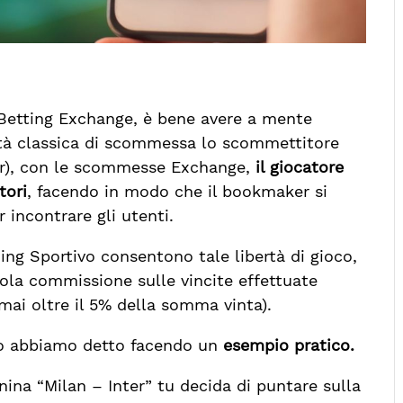
 Betting Exchange, è bene avere a mente
ità classica di scommessa lo scommettitore
er), con le scommesse Exchange,
il giocatore
tori
, facendo in modo che il bookmaker si
r incontrare gli utenti.
ing Sportivo consentono tale libertà di gioco,
ola commissione sulle vincite effettuate
mai oltre il 5% della somma vinta).
to abbiamo detto facendo un
esempio pratico.
na “Milan – Inter” tu decida di puntare sulla