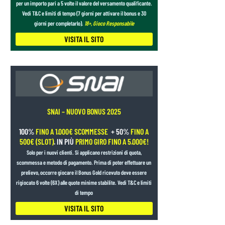
per un importo pari a 5 volte il valore del versamento qualificante.
Vedi T&C e limiti di tempo (7 giorni per attivare il bonus e 30
giorni per completarlo).
18+, Gioco Responsabile
VISITA IL SITO
SNAI – NUOVO BONUS 2025
100%
FINO A 1.000€ SCOMMESSE
+ 50%
FINO A
500€ (SLOT)
. IN PIÙ
PRIMO GIRO FINO A 5.000€!
Solo per i nuovi clienti. Si applicano restrizioni di quota,
scommessa e metodo di pagamento. Prima di poter effettuare un
prelievo, occorre giocare il Bonus Gold ricevuto deve essere
rigiocato 6 volte (6X) alle quote minime stabilite. Vedi T&C e limiti
di tempo
VISITA IL SITO