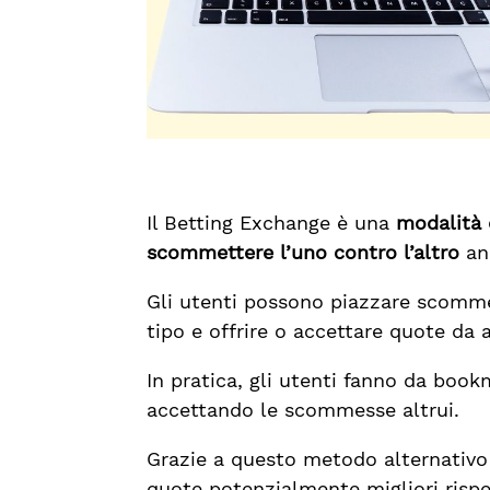
Il Betting Exchange è una
modalità 
scommettere l’uno contro l’altro
an
Gli utenti possono piazzare scommes
tipo e offrire o accettare quote da a
In pratica, gli utenti fanno da book
accettando le scommesse altrui.
Grazie a questo metodo alternativo 
quote potenzialmente migliori rispe