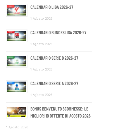
CALENDARIO LIGA 2026-27
1 Agosto 2026
CALENDARIO BUNDESLIGA 2026-27
1 Agosto 2026
CALENDARIO SERIE B 2026-27
1 Agosto 2026
CALENDARIO SERIE A 2026-27
1 Agosto 2026
BONUS BENVENUTO SCOMMESSE: LE
MIGLIORI 10 OFFERTE DI AGOSTO 2026
1 Agosto 2026