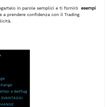
gartelo in parole semplici e ti fornirò
esempi
 a prendere confidenza con il Trading
icità.
o
nge
xchange
etfair e Betflag
 SVANTAGGI
XCHANGE