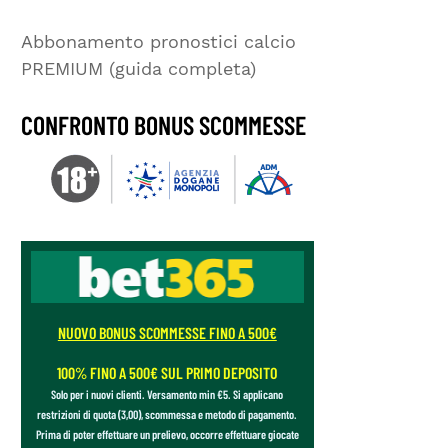
Abbonamento pronostici calcio
PREMIUM (guida completa)
CONFRONTO BONUS SCOMMESSE
NUOVO BONUS SCOMMESSE FINO A 500€
100% FINO A 500€ SUL PRIMO DEPOSITO
Solo per i nuovi clienti. Versamento min €5. Si applicano
restrizioni di quota (3,00), scommessa e metodo di pagamento.
Prima di poter effettuare un prelievo, occorre effettuare giocate