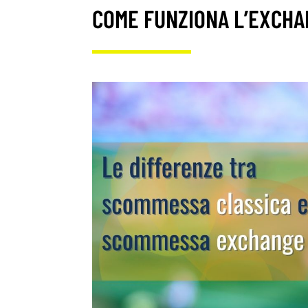
COME FUNZIONA L’EXCH