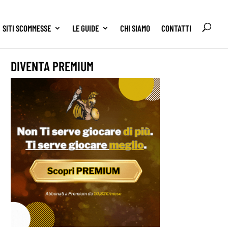
SITI SCOMMESSE
LE GUIDE
CHI SIAMO
CONTATTI
DIVENTA PREMIUM