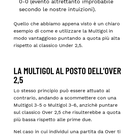
0-0 (evento altrettanto improbabile
secondo le nostre intuizioni).
Quello che abbiamo appena visto è un chiaro
esempio di come e utilizzare la Multigol in
modo vantaggioso puntando a quota più alta
rispetto al classico Under 2,5.
LA MULTIGOL AL POSTO DELL’OVER
2,5
Lo stesso principio può essere attuato al
contrario, andando a scommettere con una
Multigol 3-5 o Multigol 3-6, anzichè puntare
sul classico Over 2,5 che risulterebbe a quota
più bassa rispetto alle prime due.
Nel caso in cui individui una partita da Over ti