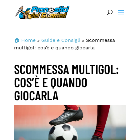
🏠 Home
»
Guide e Consigli
»
Scommessa
multigol: cos’è e quando giocarla
SCOMMESSA MULTIGOL:
COS’È E QUANDO
GIOCARLA