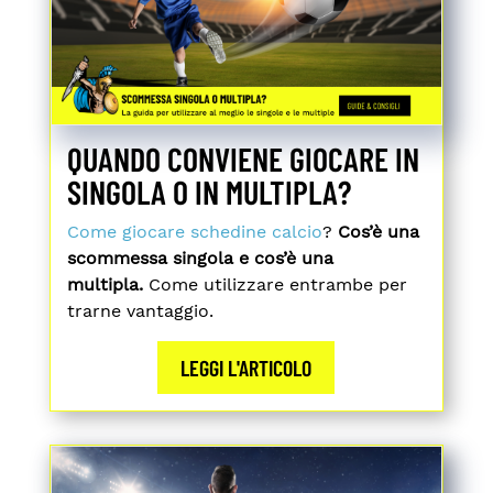
QUANDO CONVIENE GIOCARE IN
SINGOLA O IN MULTIPLA?
Come giocare schedine calcio
?
Cos’è una
scommessa singola e
cos’è una
multipla.
Come utilizzare entrambe per
trarne vantaggio.
LEGGI L'ARTICOLO