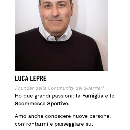
LUCA LEPRE
Founder della Community dei Guerrieri
Ho due grandi passioni: la
Famiglia
e le
Scommesse Sportive.
Amo anche conoscere nuove persone,
confrontarmi e passeggiare sul