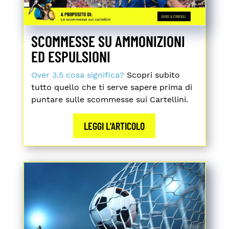
SCOMMESSE SU AMMONIZIONI
ED ESPULSIONI
Over 3.5 cosa significa?
Scopri subito
tutto quello che ti serve sapere prima di
puntare sulle scommesse sui Cartellini.
LEGGI L'ARTICOLO