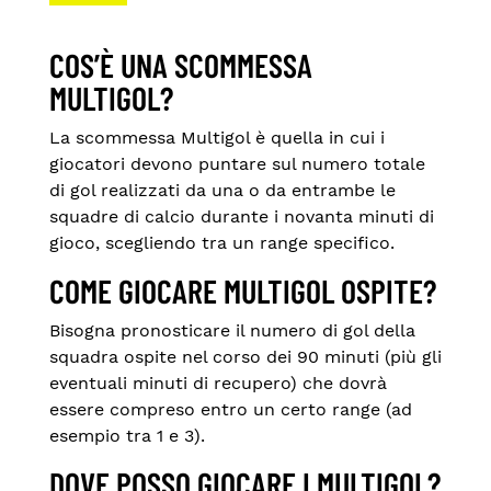
COS’È UNA SCOMMESSA
MULTIGOL?
La scommessa Multigol è quella in cui i
giocatori devono puntare sul numero totale
di gol realizzati da una o da entrambe le
squadre di calcio durante i novanta minuti di
gioco, scegliendo tra un range specifico.
COME GIOCARE MULTIGOL OSPITE?
Bisogna pronosticare il numero di gol della
squadra ospite nel corso dei 90 minuti (più gli
eventuali minuti di recupero) che dovrà
essere compreso entro un certo range (ad
esempio tra 1 e 3).
DOVE POSSO GIOCARE I MULTIGOL?