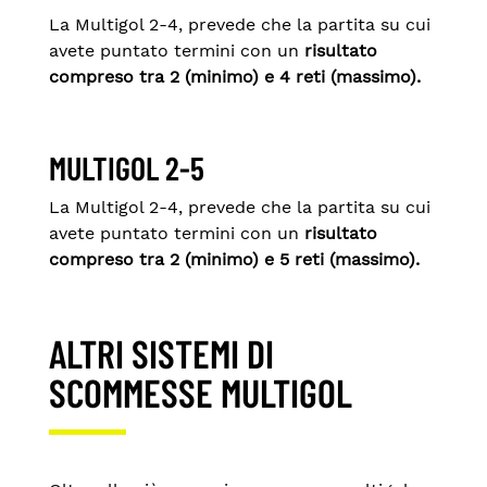
La Multigol 2-4, prevede che la partita su cui
avete puntato termini con un
risultato
compreso tra 2 (minimo) e 4 reti (massimo).
MULTIGOL 2-5
La Multigol 2-4, prevede che la partita su cui
avete puntato termini con un
risultato
compreso tra 2 (minimo) e 5 reti (massimo).
ALTRI SISTEMI DI
SCOMMESSE MULTIGOL