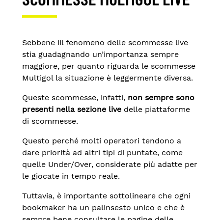
Sebbene iil fenomeno delle scommesse live
stia guadagnando un’importanza sempre
maggiore, per quanto riguarda le scommesse
Multigol la situazione è leggermente diversa.
Queste scommesse, infatti,
non sempre sono
presenti nella sezione live
delle piattaforme
di scommesse.
Questo perché molti operatori tendono a
dare priorità ad altri tipi di puntate, come
quelle Under/Over, considerate più adatte per
le giocate in tempo reale.
Tuttavia, è importante sottolineare che ogni
bookmaker ha un palinsesto unico e che è
sempre bene consultare le pagine delle