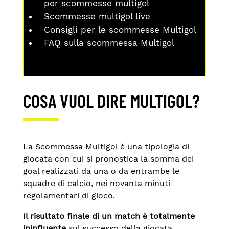
per scommesse multigol
Scommesse multigol live
Consigli per le scommesse Multigol
FAQ sulla scommessa Multigol
COSA VUOL DIRE MULTIGOL?
La Scommessa Multigol è una tipologia di
giocata con cui si pronostica la somma dei
goal realizzati da una o da entrambe le
squadre di calcio, nei novanta minuti
regolamentari di gioco.
Il risultato finale di un match è totalmente
ininfluente
sul successo della giocata