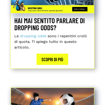
HAI MAI SENTITO PARLARE DI
DROPPING ODDS
?
Le
dropping odds
sono i repentini crolli
di quota. Ti spiego tutto in questo
articolo.
SCOPRI DI PIÙ