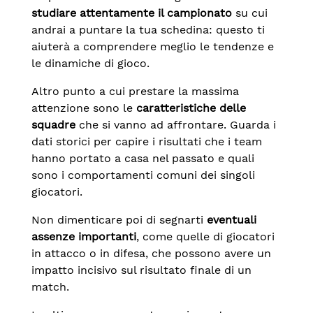
studiare attentamente il campionato
su cui
andrai a puntare la tua schedina: questo ti
aiuterà a comprendere meglio le tendenze e
le dinamiche di gioco.
Altro punto a cui prestare la massima
attenzione sono le
caratteristiche delle
squadre
che si vanno ad affrontare. Guarda i
dati storici per capire i risultati che i team
hanno portato a casa nel passato e quali
sono i comportamenti comuni dei singoli
giocatori.
Non dimenticare poi di segnarti
eventuali
assenze importanti
, come quelle di giocatori
in attacco o in difesa, che possono avere un
impatto incisivo sul risultato finale di un
match.