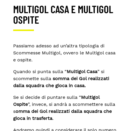
MULTIGOL CASA E MULTIGOL
OSPITE
Passiamo adesso ad un’altra tipologia di
Scommesse Multigol, ovvero le Multigol casa
e ospite.
Quando si punta sulla “
Multigol Casa
” si
scommette sulla
somma dei Gol realizzati
dalla squadra che gioca in casa.
Se si decide di puntare sulla “
Multigol
Ospite
”, invece, si andrà a scommettere sulla
s
omma dei Gol realizzati dalla squadra che
gioca in trasferta
.
Andremo quindi a considerare il solo numero