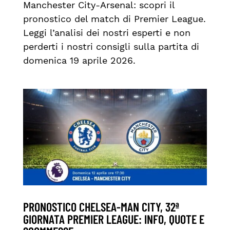
Manchester City-Arsenal: scopri il
pronostico del match di Premier League.
Leggi l’analisi dei nostri esperti e non
perderti i nostri consigli sulla partita di
domenica 19 aprile 2026.
PRONOSTICO CHELSEA-MAN CITY, 32ª
GIORNATA PREMIER LEAGUE: INFO, QUOTE E