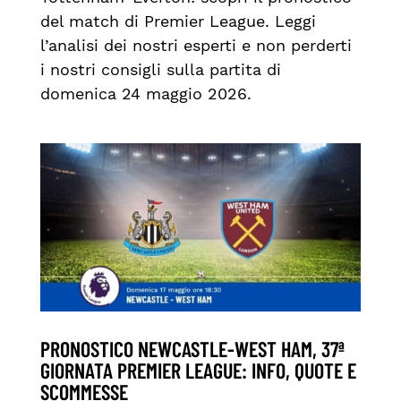
del match di Premier League. Leggi
l’analisi dei nostri esperti e non perderti
i nostri consigli sulla partita di
domenica 24 maggio 2026.
PRONOSTICO NEWCASTLE-WEST HAM, 37ª
GIORNATA PREMIER LEAGUE: INFO, QUOTE E
SCOMMESSE