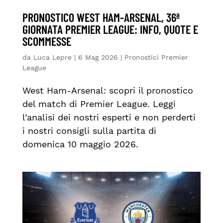
PRONOSTICO WEST HAM-ARSENAL, 36ª
GIORNATA PREMIER LEAGUE: INFO, QUOTE E
SCOMMESSE
da
Luca Lepre
|
6 Mag 2026
|
Pronostici Premier
League
West Ham-Arsenal: scopri il pronostico
del match di Premier League. Leggi
l’analisi dei nostri esperti e non perderti
i nostri consigli sulla partita di
domenica 10 maggio 2026.