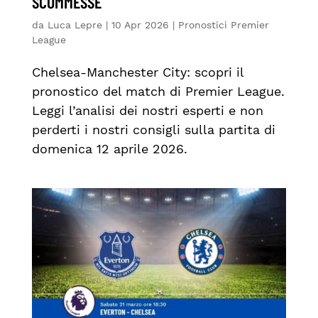
SCOMMESSE
da
Luca Lepre
|
10 Apr 2026
|
Pronostici Premier
League
Chelsea-Manchester City: scopri il
pronostico del match di Premier League.
Leggi l’analisi dei nostri esperti e non
perderti i nostri consigli sulla partita di
domenica 12 aprile 2026.