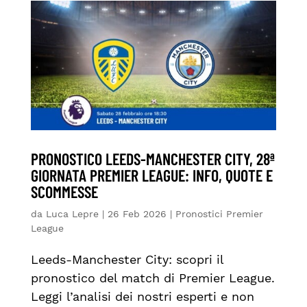
PRONOSTICO LEEDS-MANCHESTER CITY, 28ª
GIORNATA PREMIER LEAGUE: INFO, QUOTE E
SCOMMESSE
da
Luca Lepre
|
26 Feb 2026
|
Pronostici Premier
League
Leeds-Manchester City: scopri il
pronostico del match di Premier League.
Leggi l’analisi dei nostri esperti e non