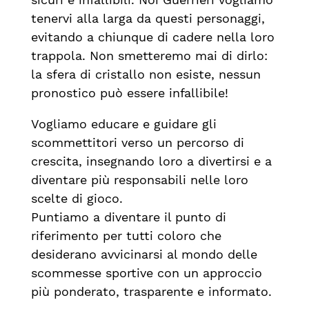
tenervi alla larga da questi personaggi,
evitando a chiunque di cadere nella loro
trappola. Non smetteremo mai di dirlo:
la sfera di cristallo non esiste, nessun
pronostico può essere infallibile!
Vogliamo educare e guidare gli
scommettitori verso un percorso di
crescita, insegnando loro a divertirsi e a
diventare più responsabili nelle loro
scelte di gioco.
Puntiamo a diventare il punto di
riferimento per tutti coloro che
desiderano avvicinarsi al mondo delle
scommesse sportive con un approccio
più ponderato, trasparente e informato.