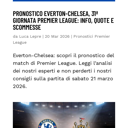
PRONOSTICO EVERTON-CHELSEA, 31ª
GIORNATA PREMIER LEAGUE: INFO, QUOTE E
SCOMMESSE
da
Luca Lepre
|
20 Mar 2026
|
Pronostici Premier
League
Everton-Chelsea: scopri il pronostico del
match di Premier League. Leggi l’analisi
dei nostri esperti e non perderti i nostri
consigli sulla partita di sabato 21 marzo
2026.