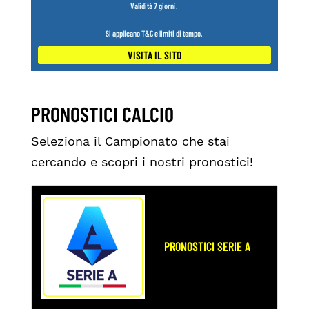
Validità 7 giorni.
Si applicano T&C e limiti di tempo.
VISITA IL SITO
PRONOSTICI CALCIO
Seleziona il Campionato che stai
cercando e scopri i nostri pronostici!
PRONOSTICI SERIE A