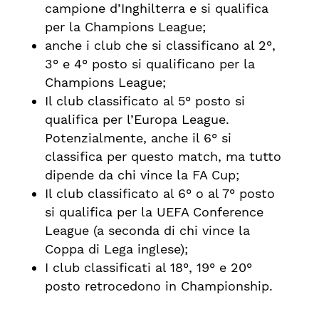
campione d’Inghilterra e si qualifica
per la Champions League;
anche i club che si classificano al 2°,
3° e 4° posto si qualificano per la
Champions League;
Il club classificato al 5° posto si
qualifica per l’Europa League.
Potenzialmente, anche il 6° si
classifica per questo match, ma tutto
dipende da chi vince la FA Cup;
Il club classificato al 6° o al 7° posto
si qualifica per la UEFA Conference
League (a seconda di chi vince la
Coppa di Lega inglese);
I club classificati al 18°, 19° e 20°
posto retrocedono in Championship.