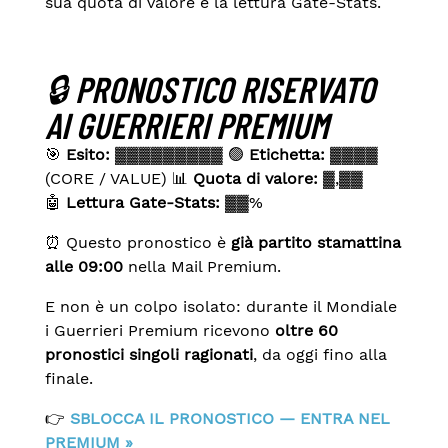
sua quota di valore e la lettura Gate-Stats.
🔒 PRONOSTICO RISERVATO
AI GUERRIERI PREMIUM
🎯
Esito:
▓▓▓▓▓▓▓▓▓ 🟢
Etichetta:
▓▓▓▓
(CORE / VALUE) 📊
Quota di valore:
▓,▓▓
🤖
Lettura Gate-Stats:
▓▓%
⏰ Questo pronostico è
già partito stamattina
alle 09:00
nella Mail Premium.
E non è un colpo isolato: durante il Mondiale
i Guerrieri Premium ricevono
oltre 60
pronostici singoli ragionati
, da oggi fino alla
finale.
👉
SBLOCCA IL PRONOSTICO — ENTRA NEL
PREMIUM »