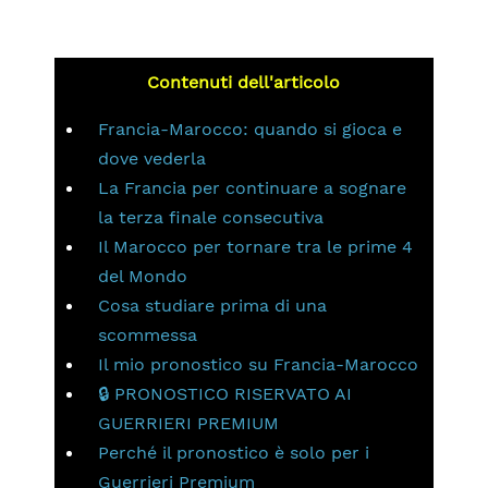
Contenuti dell'articolo
Francia-Marocco: quando si gioca e
dove vederla
La Francia per continuare a sognare
la terza finale consecutiva
Il Marocco per tornare tra le prime 4
del Mondo
Cosa studiare prima di una
scommessa
Il mio pronostico su Francia-Marocco
🔒 PRONOSTICO RISERVATO AI
GUERRIERI PREMIUM
Perché il pronostico è solo per i
Guerrieri Premium