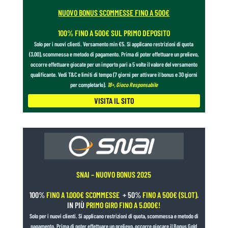
NUOVO BONUS SCOMMESSE FINO A 500€
100% FINO A 500€ SUL PRIMO DEPOSITO
Solo per i nuovi clienti. Versamento min €5. Si applicano restrizioni di quota
(3,00), scommessa e metodo di pagamento. Prima di poter effettuare un prelievo,
occorre effettuare giocate per un importo pari a 5 volte il valore del versamento
qualificante. Vedi T&C e limiti di tempo (7 giorni per attivare il bonus e 30 giorni
per completarlo).
18+, Gioco Responsabile
VISITA IL SITO
SNAI – NUOVO BONUS 2025
100%
FINO A 1.000€ SCOMMESSE
+ 50%
FINO A 500€ (SLOT)
.
IN PIÙ
PRIMO GIRO FINO A 5.000€!
Solo per i nuovi clienti. Si applicano restrizioni di quota, scommessa e metodo di
pagamento. Prima di poter effettuare un prelievo, occorre giocare il Bonus Gold