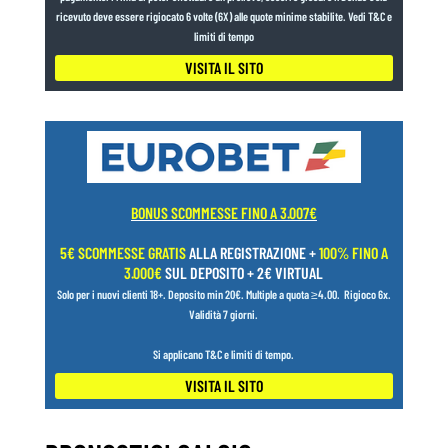
ricevuto deve essere rigiocato 6 volte (6X) alle quote minime stabilite. Vedi T&C e
limiti di tempo
VISITA IL SITO
BONUS SCOMMESSE FINO A 3.007€
5€ SCOMMESSE GRATIS
ALLA REGISTRAZIONE +
100% FINO A
3.000€
SUL DEPOSITO + 2€ VIRTUAL
Solo per i nuovi clienti 18+.
Deposito min 20€. Multiple a quota ≥4.00.
Rigioco 6x.
Validità 7 giorni.
Si applicano T&C e limiti di tempo.
VISITA IL SITO