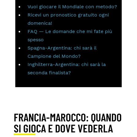
Vuoi giocare il Mondiale con metodo?
Ricevi un pronostico gratuito ogni
domenica!
FAQ — Le domande che mi fate più
spesso
Spagna-Argentina: chi sarà il
Campione del Mondo?
Inghilterra-Argentina: chi sarà la
seconda finalista?
FRANCIA-MAROCCO: QUANDO
SI GIOCA E DOVE VEDERLA