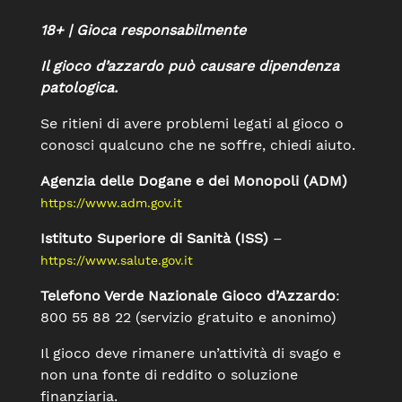
18+ | Gioca responsabilmente
Il gioco d’azzardo può causare dipendenza
patologica.
Se ritieni di avere problemi legati al gioco o
conosci qualcuno che ne soffre, chiedi aiuto.
Agenzia delle Dogane e dei Monopoli (ADM)
https://www.adm.gov.it
Istituto Superiore di Sanità (ISS)
–
https://www.salute.gov.it
Telefono Verde Nazionale Gioco d’Azzardo
:
800 55 88 22 (servizio gratuito e anonimo)
Il gioco deve rimanere un’attività di svago e
non una fonte di reddito o soluzione
finanziaria.