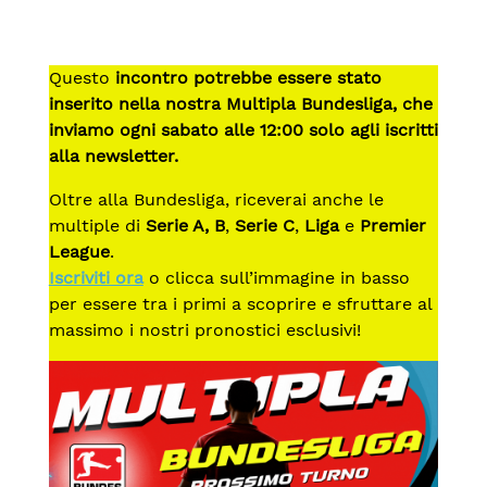
Questo
incontro potrebbe essere stato
inserito nella nostra Multipla Bundesliga, che
inviamo ogni sabato alle 12:00 solo agli iscritti
alla newsletter.
Oltre alla Bundesliga, riceverai anche le
multiple di
Serie A, B
,
Serie C
,
Liga
e
Premier
League
.
Iscriviti ora
o clicca sull’immagine in basso
per essere tra i primi a scoprire e sfruttare al
massimo i nostri pronostici esclusivi!