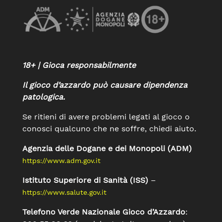
18+ | Gioca responsabilmente
Il gioco d’azzardo può causare dipendenza
patologica.
Se ritieni di avere problemi legati al gioco o
conosci qualcuno che ne soffre, chiedi aiuto.
Agenzia delle Dogane e dei Monopoli (ADM)
https://www.adm.gov.it
Istituto Superiore di Sanità (ISS)
–
https://www.salute.gov.it
Telefono Verde Nazionale Gioco d’Azzardo
: