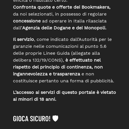
vincita o risultato certo.
Confronta quote e offerte dei Bookmakers,
da noi selezionati, in possesso di regolare
concessione
ad operare in Italia rilasciata
dall’
Agenzia delle Dogane e dei Monopoli.
Il servizio
, come indicato dall’Autorità per le
garanzie nelle comunicazioni al punto 5.6
delle proprie Linee Guida (allegate alla
delibera 132/19/CONS),
è effettuato nel
rispetto del principio di continenza, non
ingannevolezza e trasparenza
e non
costituisce pertanto una forma di pubblicità.
L’accesso ai servizi di questo portale è vietato
ai minori di 18 anni.
GIOCA SICURO! 🛡️