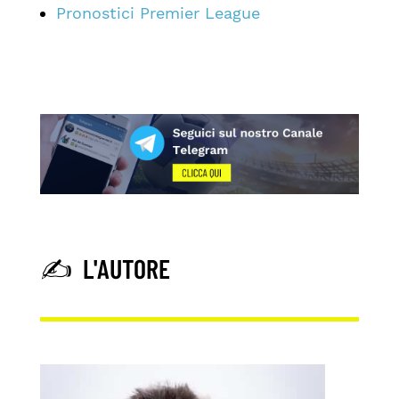
Pronostici Premier League
✍️ L'AUTORE