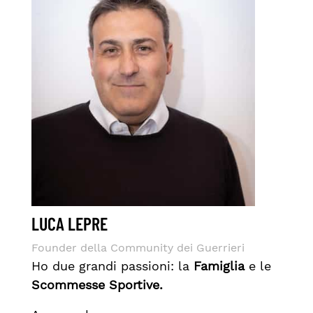
LUCA LEPRE
Founder della Community dei Guerrieri
Ho due grandi passioni: la
Famiglia
e le
Scommesse Sportive.