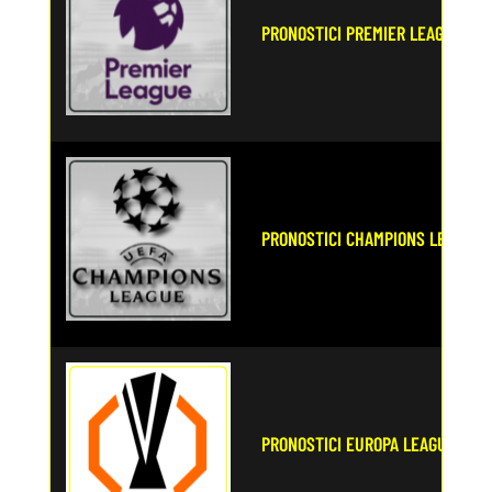
PRONOSTICI PREMIER LEAGUE
PRONOSTICI CHAMPIONS LEAGUE
PRONOSTICI EUROPA LEAGUE