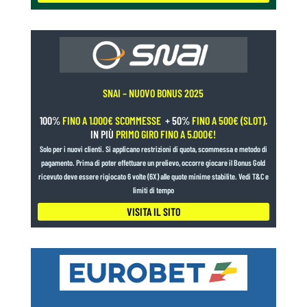
SNAI – NUOVO BONUS 2025
100%
FINO A 1.000€ SCOMMESSE
+ 50%
FINO A 500€ (SLOT)
.
IN PIÙ
PRIMO GIRO FINO A 5.000€!
Solo per i nuovi clienti. Si applicano restrizioni di quota, scommessa e metodo di
pagamento. Prima di poter effettuare un prelievo, occorre giocare il Bonus Gold
ricevuto deve essere rigiocato 6 volte (6X) alle quote minime stabilite. Vedi T&C e
limiti di tempo
VISITA IL SITO