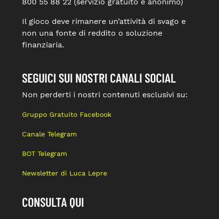
800 55 88 22 (servizio gratuito e anonimo)
Il gioco deve rimanere un’attività di svago e
non una fonte di reddito o soluzione
finanziaria.
SEGUICI SUI NOSTRI CANALI SOCIAL
Non perderti i nostri contenuti esclusivi su:
Gruppo Gratuito Facebook
Canale Telegram
BOT Telegram
Newsletter di Luca Lepre
CONSULTA QUI