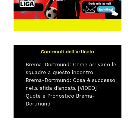
Contenuti dell'articolo
Brema-Dortmund: Come arrivano le
squadre a questo incontro
Brema-Dortmund: Cosa è successo
nella sfida d’andata [VIDEO]
Quote e Pronostico Brema-
Dortmund