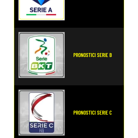
PRONOSTICI SERIE B
PRONOSTICI SERIE C