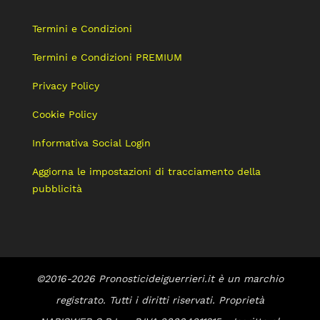
Termini e Condizioni
Termini e Condizioni PREMIUM
Privacy Policy
Cookie Policy
Informativa Social Login
Aggiorna le impostazioni di tracciamento della
pubblicità
©2016-2026 Pronosticideiguerrieri.it è un marchio
registrato. Tutti i diritti riservati. Proprietà