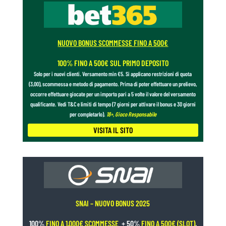
NUOVO BONUS SCOMMESSE FINO A 500€
100% FINO A 500€ SUL PRIMO DEPOSITO
Solo per i nuovi clienti. Versamento min €5. Si applicano restrizioni di quota
(3,00), scommessa e metodo di pagamento. Prima di poter effettuare un prelievo,
occorre effettuare giocate per un importo pari a 5 volte il valore del versamento
qualificante. Vedi T&C e limiti di tempo (7 giorni per attivare il bonus e 30 giorni
per completarlo).
18+, Gioco Responsabile
VISITA IL SITO
SNAI – NUOVO BONUS 2025
100%
FINO A 1.000€ SCOMMESSE
+ 50%
FINO A 500€ (SLOT)
.