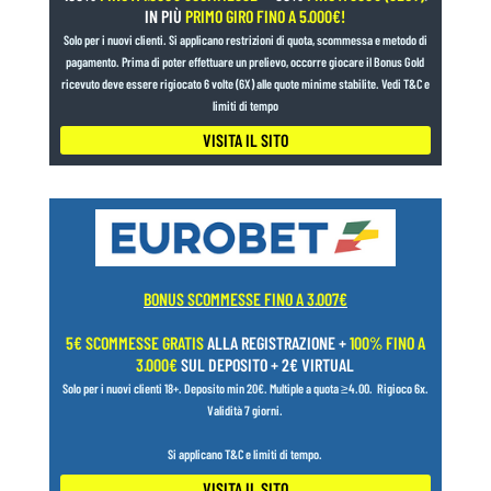
IN PIÙ
PRIMO GIRO FINO A 5.000€!
Solo per i nuovi clienti. Si applicano restrizioni di quota, scommessa e metodo di
pagamento. Prima di poter effettuare un prelievo, occorre giocare il Bonus Gold
ricevuto deve essere rigiocato 6 volte (6X) alle quote minime stabilite. Vedi T&C e
limiti di tempo
VISITA IL SITO
BONUS SCOMMESSE FINO A 3.007€
5€ SCOMMESSE GRATIS
ALLA REGISTRAZIONE +
100% FINO A
3.000€
SUL DEPOSITO + 2€ VIRTUAL
Solo per i nuovi clienti 18+.
Deposito min 20€. Multiple a quota ≥4.00.
Rigioco 6x.
Validità 7 giorni.
Si applicano T&C e limiti di tempo.
VISITA IL SITO