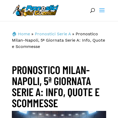
🏠 Home
»
Pronostici Serie A
»
Pronostico
Milan-Napoli, 5ª Giornata Serie A: Info, Quote
e Scommesse
PRONOSTICO MILAN-
NAPOLI, 5ª GIORNATA
SERIE A: INFO, QUOTE E
SCOMMESSE