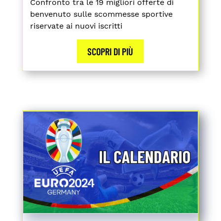
Confronto tra le 19 migliori offerte di
benvenuto sulle scommesse sportive
riservate ai nuovi iscritti
SCOPRI DI PIÙ