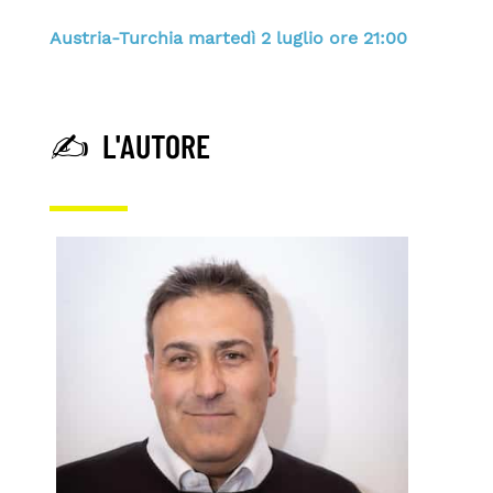
Austria-Turchia martedì 2 luglio ore 21:00
✍️ L'AUTORE