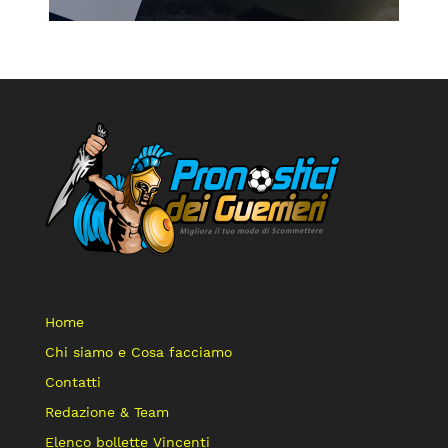
Home
Chi siamo e Cosa facciamo
Contatti
Redazione & Team
Elenco bollette Vincenti