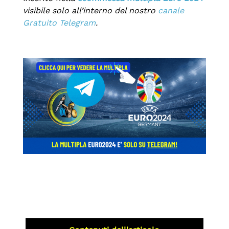
visibile solo all’interno del nostro
canale
Gratuito Telegram
.