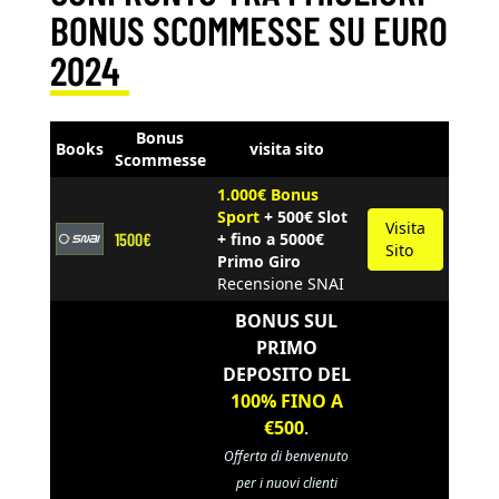
BONUS SCOMMESSE SU EURO
2024
Bonus
Books
visita sito
Scommesse
1.000€ Bonus
Sport
+ 500€ Slot
Visita
1500€
+ fino a 5000€
Sito
Primo Giro
Recensione SNAI
BONUS SUL
PRIMO
DEPOSITO DEL
100%
FINO A
€500
.
Offerta di benvenuto
per i nuovi clienti