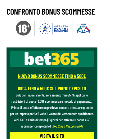
CONFRONTO BONUS SCOMMESSE
NUOVO BONUS SCOMMESSE FINO A 500€
100% FINO A 500€ SUL PRIMO DEPOSITO
Solo per i nuovi clienti. Versamento min €5. Si applicano
restrizioni di quota (3,00), scommessa e metodo di pagamento.
Prima di poter effettuare un prelievo, occorre effettuare giocate
per un importo pari a 5 volte il valore del versamento qualificante.
Vedi T&C e limiti di tempo (7 giorni per attivare il bonus e 30
giorni per completarlo).
18+, Gioco Responsabile
VISITA IL SITO