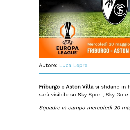
Autore:
Luca Lepre
Friburgo
e
Aston Villa
si sfidano in 
sarà visibile su Sky Sport, Sky Go e
Squadre in campo mercoledì 20 magg