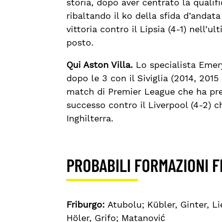
storia, dopo aver centrato la qualif
ribaltando il ko della sfida d’andata
vittoria contro il Lipsia (4-1) nell’
posto.
Qui Aston Villa.
Lo specialista Emery
dopo le 3 con il Siviglia (2014, 2015 
match di Premier League che ha pre
successo contro il Liverpool (4-2) c
Inghilterra.
PROBABILI FORMAZIONI 
Friburgo:
Atubolu; Kübler, Ginter, L
Höler, Grifo; Matanović