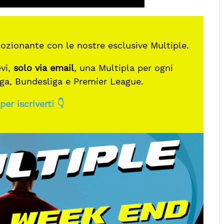
ozionante con le nostre esclusive Multiple.
evi,
solo via email
, una Multipla per ogni
iga, Bundesliga e Premier League.
er iscriverti 👇