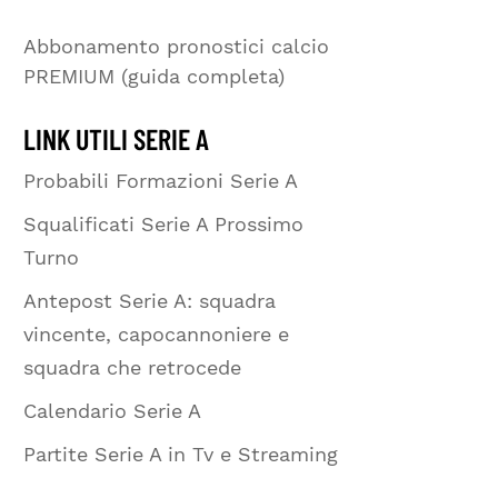
Abbonamento pronostici calcio
PREMIUM (guida completa)
LINK UTILI SERIE A
Probabili Formazioni Serie A
Squalificati Serie A Prossimo
Turno
Antepost Serie A: squadra
vincente, capocannoniere e
squadra che retrocede
Calendario Serie A
Partite Serie A in Tv e Streaming