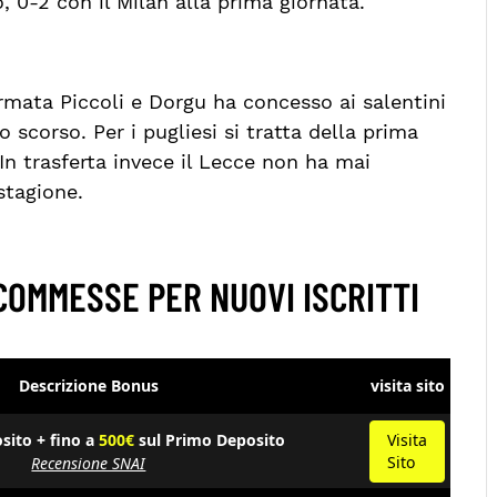
 0-2 con il Milan alla prima giornata.
mata Piccoli e Dorgu ha concesso ai salentini
o scorso. Per i pugliesi si tratta della prima
 In trasferta invece il Lecce non ha mai
stagione.
OMMESSE PER NUOVI ISCRITTI
Descrizione Bonus
visita sito
sito + fino a
500€
sul Primo Deposito
Visita
Sito
Recensione SNAI