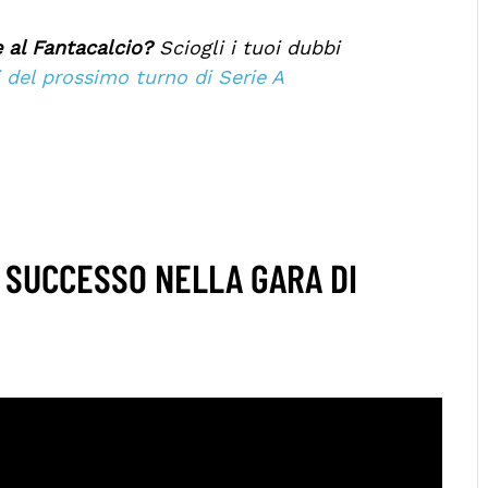
e al Fantacalcio?
Sciogli i tuoi dubbi
 del prossimo turno di Serie A
 SUCCESSO NELLA GARA DI