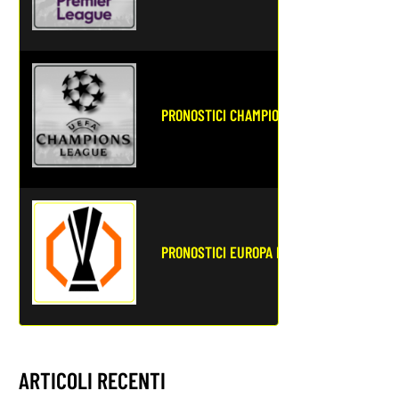
PRONOSTICI CHAMPIONS LEAGUE
PRONOSTICI EUROPA LEAGUE
ARTICOLI RECENTI