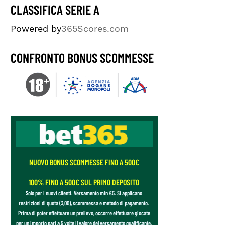
CLASSIFICA SERIE A
Powered by
365Scores.com
CONFRONTO BONUS SCOMMESSE
NUOVO BONUS SCOMMESSE FINO A 500€
100% FINO A 500€ SUL PRIMO DEPOSITO
Solo per i nuovi clienti. Versamento min €5. Si applicano
restrizioni di quota (3,00), scommessa e metodo di pagamento.
Prima di poter effettuare un prelievo, occorre effettuare giocate
per un importo pari a 5 volte il valore del versamento qualificante.