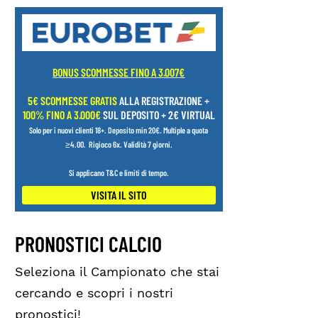
BONUS SCOMMESSE FINO A 3.007€
5€ SCOMMESSE GRATIS
ALLA REGISTRAZIONE +
100% FINO A 3.000€
SUL DEPOSITO + 2€ VIRTUAL
Solo per i nuovi clienti 18+.
Deposito min 20€. Multiple a quota
≥4.00.
Rigioco 6x. Validità 7 giorni.
Si applicano T&C e limiti di tempo.
VISITA IL SITO
PRONOSTICI CALCIO
Seleziona il Campionato che stai
cercando e scopri i nostri
pronostici!