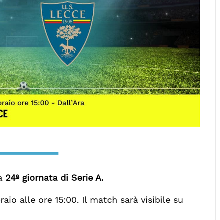
la
24ª giornata di Serie A.
o alle ore 15:00. Il match sarà visibile su