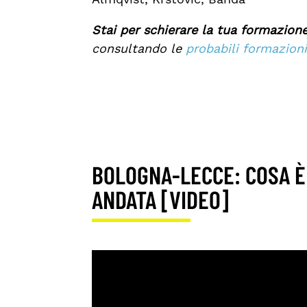
Stai per schierare la tua formazion
consultando le
probabili formazioni
BOLOGNA-LECCE: COSA È
ANDATA [VIDEO]