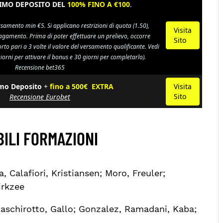
IMO DEPOSITO DEL
100%
FINO A €100
.
ersamento min €5. Si applicano restrizioni di quota (1.50),
Visita
amento. Prima di poter effettuare un prelievo, occorre
Sito
rto pari a 3 volte il valore del versamento qualificante. Vedi
giorni per attivare il bonus e 30 giorni per completarlo).
Recensione bet365
imo Deposito
+
fino a
500
€
EXTRA
Visita
Sito
Recensione Eurobet
ILI FORMAZIONI
 Calafiori, Kristiansen; Moro, Freuler;
irkzee
 Baschirotto, Gallo; Gonzalez, Ramadani, Kaba;