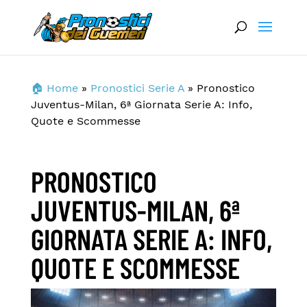
🏠 Home
»
Pronostici Serie A
»
Pronostico
Juventus-Milan, 6ª Giornata Serie A: Info,
Quote e Scommesse
PRONOSTICO
JUVENTUS-MILAN, 6ª
GIORNATA SERIE A: INFO,
QUOTE E SCOMMESSE