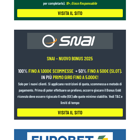
per completarlo).
18+, Gioco Responsabile
VISITA IL SITO
SNAI – NUOVO BONUS 2025
100%
FINO A 1.000€ SCOMMESSE
+ 50%
FINO A 500€ (SLOT)
.
IN PIÙ
PRIMO GIRO FINO A 5.000€!
Solo per i nuovi clienti. Si applicano restrizioni di quota, scommessa e metodo di
pagamento. Prima di poter effettuare un prelievo, occorre giocare il Bonus Gold
ricevuto deve essere rigiocato 6 volte (6X) alle quote minime stabilite. Vedi T&C e
limiti di tempo
VISITA IL SITO