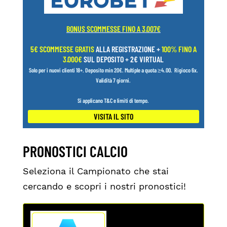
BONUS SCOMMESSE FINO A 3.007€
5€ SCOMMESSE GRATIS
ALLA REGISTRAZIONE +
100% FINO A
3.000€
SUL DEPOSITO + 2€ VIRTUAL
Solo per i nuovi clienti 18+.
Deposito min 20€. Multiple a quota ≥4.00.
Rigioco 6x.
Validità 7 giorni.
Si applicano T&C e limiti di tempo.
VISITA IL SITO
PRONOSTICI CALCIO
Seleziona il Campionato che stai
cercando e scopri i nostri pronostici!