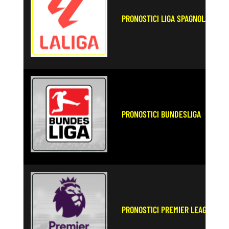
PRONOSTICI LIGA SPAGNOLA
PRONOSTICI BUNDESLIGA
PRONOSTICI PREMIER LEAGUE