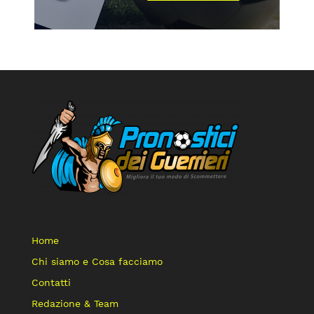
Home
Chi siamo e Cosa facciamo
Contatti
Redazione & Team