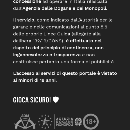
concessione
ad operare in Italia rilasciata
dall’
Agenzia delle Dogane e dei Monopoli.
Il servizio
, come indicato dall’Autorità per le
garanzie nelle comunicazioni al punto 5.6
delle proprie Linee Guida (allegate alla
delibera 132/19/CONS),
è effettuato nel
rispetto del principio di continenza, non
ingannevolezza e trasparenza
e non
costituisce pertanto una forma di pubblicità.
L’accesso ai servizi di questo portale è vietato
ai minori di 18 anni.
GIOCA SICURO! 🛡️