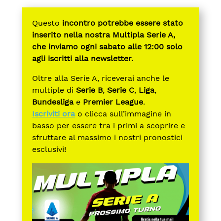
Questo
incontro potrebbe essere stato
inserito nella nostra Multipla Serie A,
che inviamo ogni sabato alle 12:00 solo
agli iscritti alla newsletter.
Oltre alla Serie A, riceverai anche le
multiple di
Serie B
,
Serie C
,
Liga
,
Bundesliga
e
Premier League
.
Iscriviti ora
o clicca sull’immagine in
basso per essere tra i primi a scoprire e
sfruttare al massimo i nostri pronostici
esclusivi!