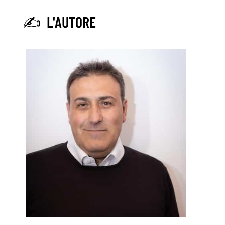
✍️ L'AUTORE