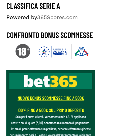
CLASSIFICA SERIE A
Powered by
365Scores.com
CONFRONTO BONUS SCOMMESSE
NUOVO BONUS SCOMMESSE FINO A 500€
100% FINO A 500€ SUL PRIMO DEPOSITO
Solo per i nuovi clienti. Versamento min €5. Si applicano
restrizioni di quota (3,00), scommessa e metodo di pagamento.
Prima di poter effettuare un prelievo, occorre effettuare giocate
per un importo pari a 5 volte il valore del versamento qualificante.