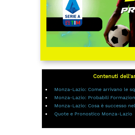
Contenuti dell'ar
Monza-Lazio: Come arrivano le sq
Monza-Lazio: Probabili Formazion
Monza-Lazio: Cosa è successo nel
Quote e Pronostico Monza-Lazio