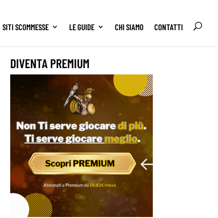
SITI SCOMMESSE
LE GUIDE
CHI SIAMO
CONTATTI
DIVENTA PREMIUM