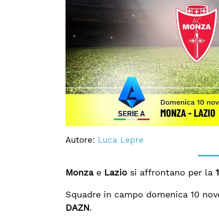
Autore:
Luca Lepre
Monza
e
Lazio
si affrontano per la
Squadre in campo domenica 10 novemb
DAZN
.