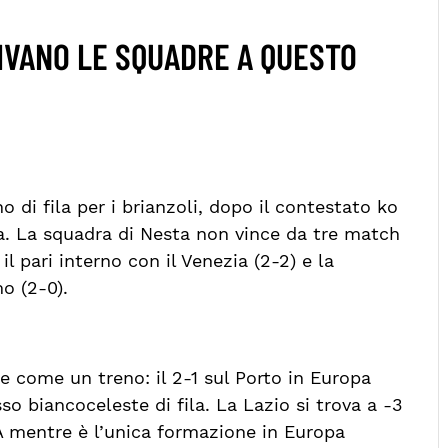
IVANO LE SQUADRE A QUESTO
 di fila per i brianzoli, dopo il contestato ko
i fa. La squadra di Nesta non vince da tre match
 pari interno con il Venezia (2-2) e la
o (2-0).
re come un treno: il 2-1 sul Porto in Europa
o biancoceleste di fila. La Lazio si trova a -3
e A mentre è l’unica formazione in Europa