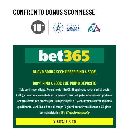
CONFRONTO BONUS SCOMMESSE
NUOVO BONUS SCOMMESSE FINO A 500€
100% FINO A 500€ SUL PRIMO DEPOSITO
Solo per i nuovi clienti. Versamento min €5. Si applicano restrizioni di quota
(3,00), scommessa e metodo di pagamento. Prima di poter effettuare un prelievo,
occorre effettuare giocate per un importo pari a 5 volte il valore del versamento
qualificante. Vedi T&C e limiti di tempo (7 giorni per attivare il bonus e 30 giorni
per completarlo).
18+, Gioco Responsabile
VISITA IL SITO