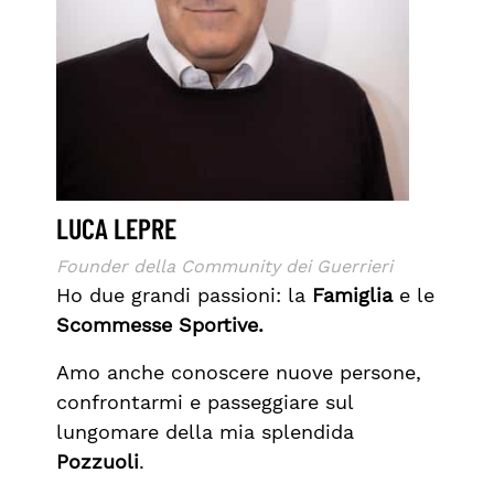
LUCA LEPRE
Founder della Community dei Guerrieri
Ho due grandi passioni: la
Famiglia
e le
Scommesse Sportive.
Amo anche conoscere nuove persone,
confrontarmi e passeggiare sul
lungomare della mia splendida
Pozzuoli
.