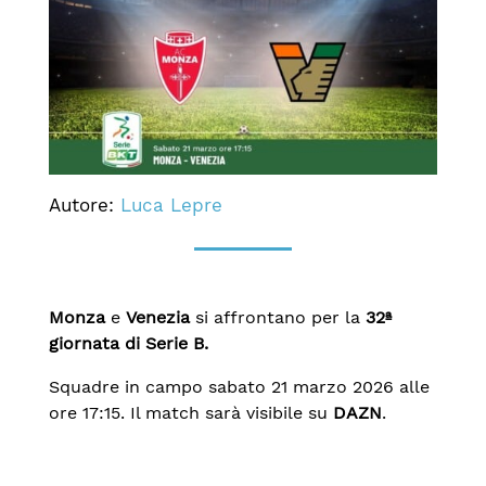
Autore:
Luca Lepre
Monza
e
Venezia
si affrontano per la
32ª
giornata di Serie B.
Squadre in campo sabato 21 marzo 2026 alle
ore 17:15. Il match sarà visibile su
DAZN
.