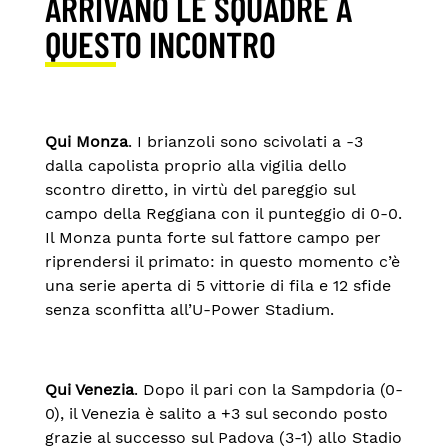
ARRIVANO LE SQUADRE A
QUESTO INCONTRO
Qui Monza
. I brianzoli sono scivolati a -3
dalla capolista proprio alla vigilia dello
scontro diretto, in virtù del pareggio sul
campo della Reggiana con il punteggio di 0-0.
Il Monza punta forte sul fattore campo per
riprendersi il primato: in questo momento c’è
una serie aperta di 5 vittorie di fila e 12 sfide
senza sconfitta all’U-Power Stadium.
Qui Venezia
. Dopo il pari con la Sampdoria (0-
0), il Venezia è salito a +3 sul secondo posto
grazie al successo sul Padova (3-1) allo Stadio