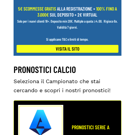
5€ SCOMMESSE GRATIS
ALLA REGISTRAZIONE +
100% FINO A
3.000€
SUL DEPOSITO + 2€ VIRTUAL
Solo per i nuovi clienti 18+.
Deposito min 20€. Multiple a quota ≥4.00.
Rigioco 6x.
Validità 7 giorni.
Si applicano T&C e limiti di tempo.
VISITA IL SITO
PRONOSTICI CALCIO
Seleziona il Campionato che stai
cercando e scopri i nostri pronostici!
PRONOSTICI SERIE A