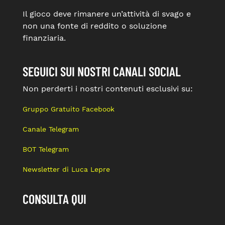
Il gioco deve rimanere un’attività di svago e
non una fonte di reddito o soluzione
finanziaria.
SEGUICI SUI NOSTRI CANALI SOCIAL
Non perderti i nostri contenuti esclusivi su:
Gruppo Gratuito Facebook
Canale Telegram
BOT Telegram
Newsletter di Luca Lepre
CONSULTA QUI