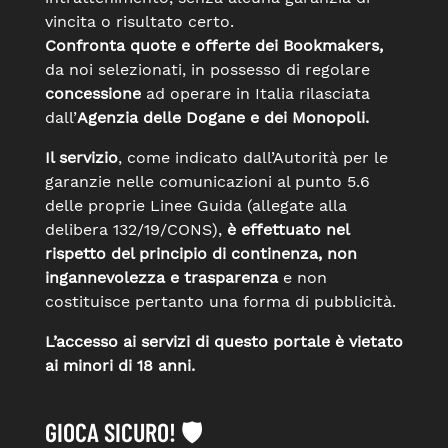
vincita o risultato certo.
Confronta quote e offerte dei Bookmakers,
da noi selezionati, in possesso di regolare
concessione
ad operare in Italia rilasciata
dall’
Agenzia delle Dogane e dei Monopoli.
Il servizio
, come indicato dall’Autorità per le
garanzie nelle comunicazioni al punto 5.6
delle proprie Linee Guida (allegate alla
delibera 132/19/CONS),
è effettuato nel
rispetto del principio di continenza, non
ingannevolezza e trasparenza
e non
costituisce pertanto una forma di pubblicità.
L’accesso ai servizi di questo portale è vietato
ai minori di 18 anni.
GIOCA SICURO! 🛡️