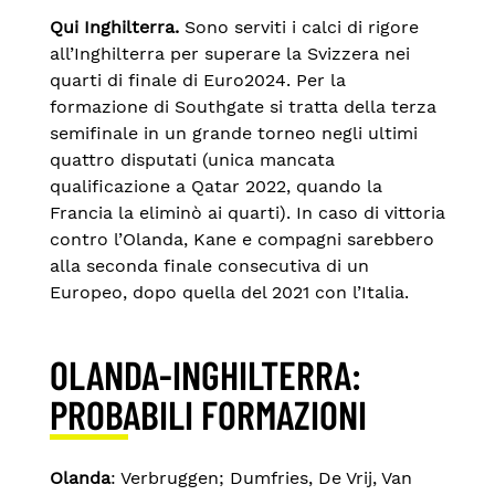
Qui Inghilterra.
Sono serviti i calci di rigore
all’Inghilterra per superare la Svizzera nei
quarti di finale di Euro2024. Per la
formazione di Southgate si tratta della terza
semifinale in un grande torneo negli ultimi
quattro disputati (unica mancata
qualificazione a Qatar 2022, quando la
Francia la eliminò ai quarti). In caso di vittoria
contro l’Olanda, Kane e compagni sarebbero
alla seconda finale consecutiva di un
Europeo, dopo quella del 2021 con l’Italia.
OLANDA-INGHILTERRA:
PROBABILI FORMAZIONI
Olanda
: Verbruggen; Dumfries, De Vrij, Van