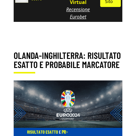
Sito
Virtual
Recensione
Eurobet
OLANDA-INGHILTERRA: RISULTATO
ESATTO E PROBABILE MARCATORE