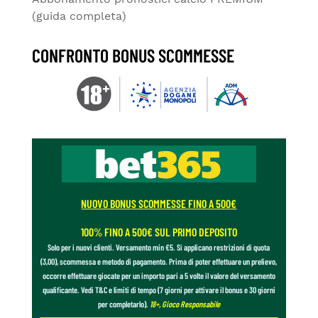
(guida completa)
CONFRONTO BONUS SCOMMESSE
NUOVO BONUS SCOMMESSE FINO A 500€
100% FINO A 500€ SUL PRIMO DEPOSITO
Solo per i nuovi clienti. Versamento min €5. Si applicano restrizioni di quota
(3,00), scommessa e metodo di pagamento. Prima di poter effettuare un prelievo,
occorre effettuare giocate per un importo pari a 5 volte il valore del versamento
qualificante. Vedi T&C e limiti di tempo (7 giorni per attivare il bonus e 30 giorni
per completarlo).
18+, Gioco Responsabile