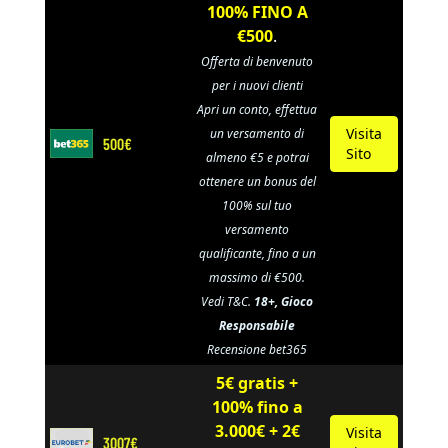
100%
FINO A
€500
.
Offerta di benvenuto
per i nuovi clienti
Apri un conto, effettua
Visita
un versamento di
500€
Sito
almeno €5 e potrai
ottenere un bonus del
100% sul tuo
versamento
qualificante, fino a un
massimo di €500.
Vedi T&C.
18+, Gioco
Responsabile
Recensione bet365
5€ gratis +
100% fino a
3.000€ + 2€
Visita
3007€