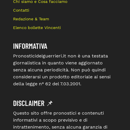
Chi siamo e Cosa facciamo
Contatti
Redazione & Team
Elenco bollette Vincenti
INFORMATIVA
Pronosticideiguerrieri.it non è una testata
giornalistica in quanto viene aggiornato
senza alcuna periodicità. Non può quindi
considerarsi un prodotto editoriale ai sensi
della legge n° 62 del 7.03.2001.
DISCLAIMER 📌
Questo sito offre pronostici e contenuti
informativi a scopo previsivo e di
intrattenimento, senza alcuna garanzia di