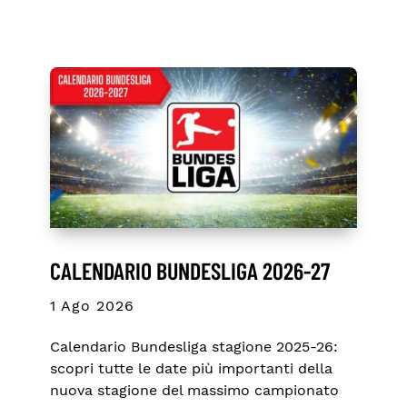
CALENDARIO BUNDESLIGA 2026-27
1 Ago 2026
Calendario Bundesliga stagione 2025-26:
scopri tutte le date più importanti della
nuova stagione del massimo campionato