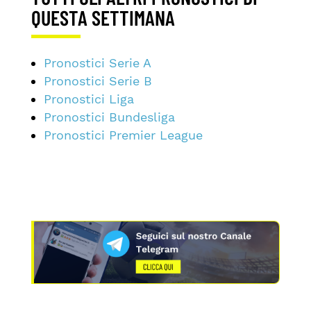
QUESTA SETTIMANA
Pronostici Serie A
Pronostici Serie B
Pronostici Liga
Pronostici Bundesliga
Pronostici Premier League