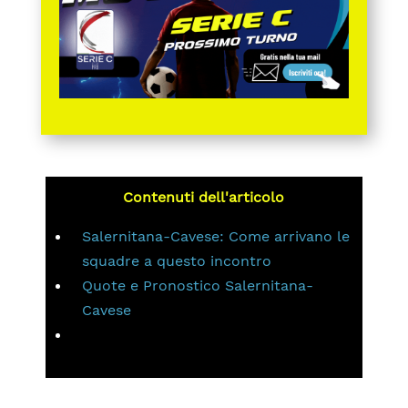
Contenuti dell'articolo
Salernitana-Cavese: Come arrivano le
squadre a questo incontro
Quote e Pronostico Salernitana-
Cavese