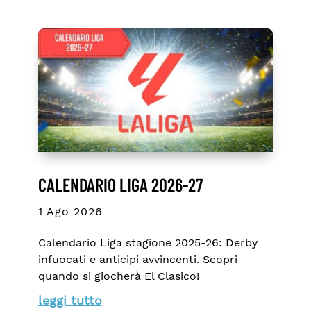
CALENDARIO LIGA 2026-27
1 Ago 2026
Calendario Liga stagione 2025-26: Derby
infuocati e anticipi avvincenti. Scopri
quando si giocherà El Clasico!
leggi tutto