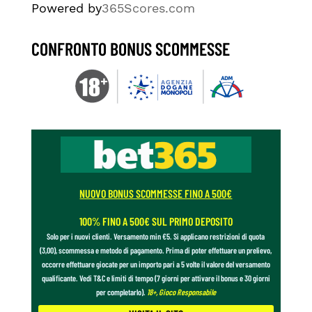
Powered by
365Scores.com
CONFRONTO BONUS SCOMMESSE
NUOVO BONUS SCOMMESSE FINO A 500€
100% FINO A 500€ SUL PRIMO DEPOSITO
Solo per i nuovi clienti. Versamento min €5. Si applicano restrizioni di quota
(3,00), scommessa e metodo di pagamento. Prima di poter effettuare un prelievo,
occorre effettuare giocate per un importo pari a 5 volte il valore del versamento
qualificante. Vedi T&C e limiti di tempo (7 giorni per attivare il bonus e 30 giorni
per completarlo).
18+, Gioco Responsabile