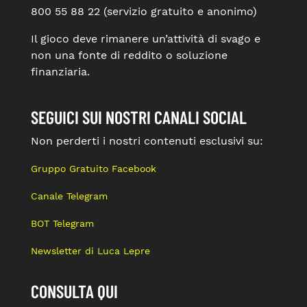
800 55 88 22 (servizio gratuito e anonimo)
Il gioco deve rimanere un’attività di svago e
non una fonte di reddito o soluzione
finanziaria.
SEGUICI SUI NOSTRI CANALI SOCIAL
Non perderti i nostri contenuti esclusivi su:
Gruppo Gratuito Facebook
Canale Telegram
BOT Telegram
Newsletter di Luca Lepre
CONSULTA QUI