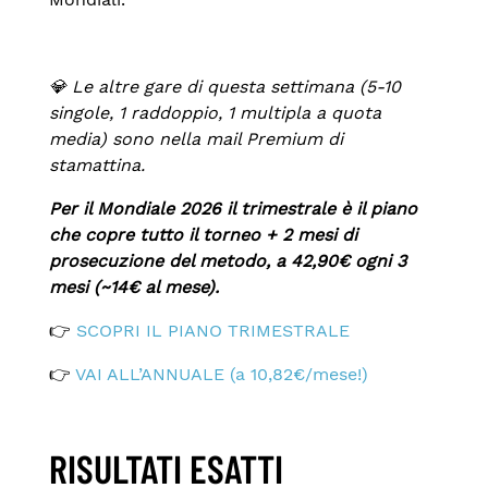
💎 Le altre gare di questa settimana (5-10
singole, 1 raddoppio, 1 multipla a quota
media) sono nella mail Premium di
stamattina.
Per il Mondiale 2026 il trimestrale è il piano
che copre tutto il torneo + 2 mesi di
prosecuzione del metodo, a 42,90€ ogni 3
mesi (~14€ al mese).
👉
SCOPRI IL PIANO TRIMESTRALE
👉
VAI ALL’ANNUALE (a 10,82€/mese!)
RISULTATI ESATTI