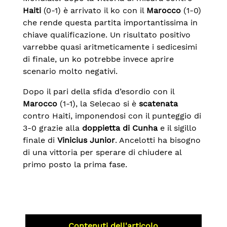
Haiti
(0-1) è arrivato il ko con il
Marocco
(1-0)
che rende questa partita importantissima in
chiave qualificazione. Un risultato positivo
varrebbe quasi aritmeticamente i sedicesimi
di finale, un ko potrebbe invece aprire
scenario molto negativi.
Dopo il pari della sfida d’esordio con il
Marocco
(1-1), la Selecao si è
scatenata
contro Haiti, imponendosi con il punteggio di
3-0 grazie alla
doppietta di Cunha
e il sigillo
finale di
Vinicius Junior
. Ancelotti ha bisogno
di una vittoria per sperare di chiudere al
primo posto la prima fase.
Contenuti dell'articolo