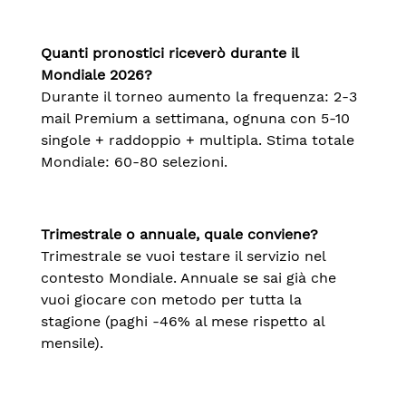
Quanti pronostici riceverò durante il
Mondiale 2026?
Durante il torneo aumento la frequenza: 2-3
mail Premium a settimana, ognuna con 5-10
singole + raddoppio + multipla. Stima totale
Mondiale: 60-80 selezioni.
Trimestrale o annuale, quale conviene?
Trimestrale se vuoi testare il servizio nel
contesto Mondiale. Annuale se sai già che
vuoi giocare con metodo per tutta la
stagione (paghi -46% al mese rispetto al
mensile).