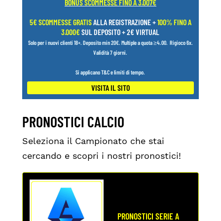
BONUS SCOMMESSE FINO A 3.007€
5€ SCOMMESSE GRATIS
ALLA REGISTRAZIONE +
100% FINO A
3.000€
SUL DEPOSITO + 2€ VIRTUAL
Solo per i nuovi clienti 18+.
Deposito min 20€. Multiple a quota ≥4.00.
Rigioco 6x.
Validità 7 giorni.
Si applicano T&C e limiti di tempo.
VISITA IL SITO
PRONOSTICI CALCIO
Seleziona il Campionato che stai
cercando e scopri i nostri pronostici!
PRONOSTICI SERIE A