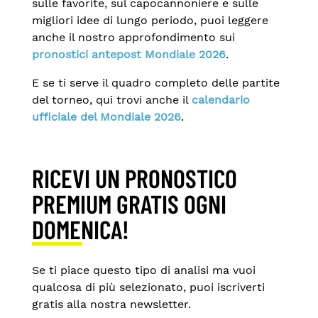
sulle favorite, sul capocannoniere e sulle
migliori idee di lungo periodo, puoi leggere
anche il nostro approfondimento sui
pronostici antepost Mondiale 2026
.
E se ti serve il quadro completo delle partite
del torneo, qui trovi anche il
calendario
ufficiale del Mondiale 2026
.
RICEVI UN PRONOSTICO
PREMIUM GRATIS OGNI
DOMENICA!
Se ti piace questo tipo di analisi ma vuoi
qualcosa di più selezionato, puoi iscriverti
gratis alla nostra newsletter.