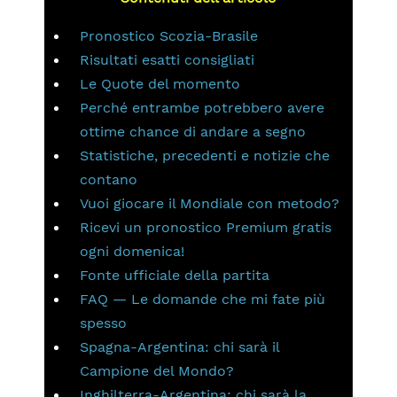
Pronostico Scozia-Brasile
Risultati esatti consigliati
Le Quote del momento
Perché entrambe potrebbero avere
ottime chance di andare a segno
Statistiche, precedenti e notizie che
contano
Vuoi giocare il Mondiale con metodo?
Ricevi un pronostico Premium gratis
ogni domenica!
Fonte ufficiale della partita
FAQ — Le domande che mi fate più
spesso
Spagna-Argentina: chi sarà il
Campione del Mondo?
Inghilterra-Argentina: chi sarà la