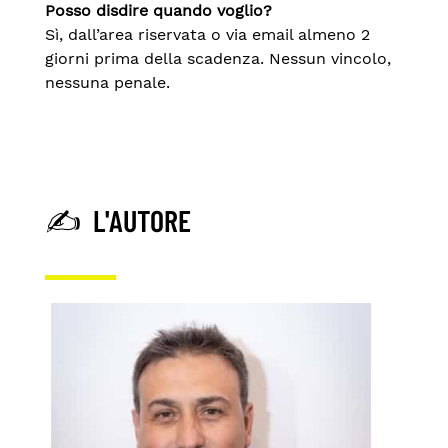
Posso disdire quando voglio?
Sì, dall’area riservata o via email almeno 2
giorni prima della scadenza. Nessun vincolo,
nessuna penale.
✍️ L'AUTORE