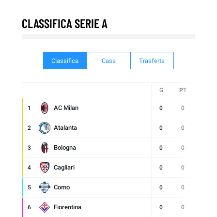
CLASSIFICA SERIE A
Classifica
Casa
Trasferta
G
PT
AC Milan
1
0
0
Atalanta
2
0
0
Bologna
3
0
0
Cagliari
4
0
0
Como
5
0
0
Fiorentina
6
0
0