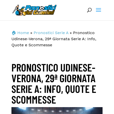
🏠 Home
»
Pronostici Serie A
»
Pronostico
Udinese-Verona, 29ª Giornata Serie A: Info,
Quote e Scommesse
PRONOSTICO UDINESE-
VERONA, 29ª GIORNATA
SERIE A: INFO, QUOTE E
SCOMMESSE