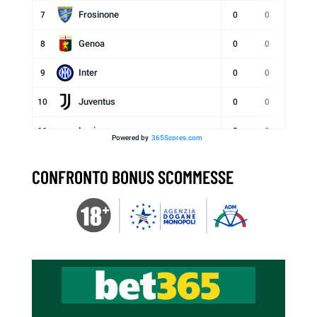
Frosinone
7
0
0
Genoa
8
0
0
Inter
9
0
0
Juventus
10
0
0
Lazio
11
0
0
Powered by
365Scores.com
Lecce
12
0
0
CONFRONTO BONUS SCOMMESSE
Monza
13
0
0
Napoli
14
0
0
Parma
15
0
0
Roma
16
0
0
Sassuolo
17
0
0