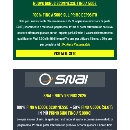
NUOVO BONUS SCOMMESSE FINO A 500€
Torino
18
0
0
100% FINO A 500€ SUL PRIMO DEPOSITO
Udinese
19
0
0
Solo per i nuovi clienti. Versamento min €5. Si applicano restrizioni di quota
(3,00), scommessa e metodo di pagamento. Prima di poter effettuare un prelievo,
Venezia
20
0
0
occorre effettuare giocate per un importo pari a 5 volte il valore del versamento
qualificante. Vedi T&C e limiti di tempo (7 giorni per attivare il bonus e 30 giorni
per completarlo).
18+, Gioco Responsabile
VISITA IL SITO
SNAI – NUOVO BONUS 2025
100%
FINO A 1.000€ SCOMMESSE
+ 50%
FINO A 500€ (SLOT)
.
IN PIÙ
PRIMO GIRO FINO A 5.000€!
Solo per i nuovi clienti. Si applicano restrizioni di quota, scommessa e metodo di
pagamento. Prima di poter effettuare un prelievo, occorre giocare il Bonus Gold