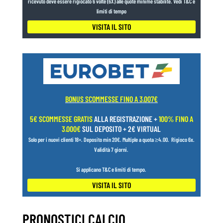
ricevuto deve essere rigiocato 6 volte (6X) alle quote minime stabilite. Vedi T&C e
limiti di tempo
VISITA IL SITO
BONUS SCOMMESSE FINO A 3.007€
5€ SCOMMESSE GRATIS
ALLA REGISTRAZIONE +
100% FINO A
3.000€
SUL DEPOSITO + 2€ VIRTUAL
Solo per i nuovi clienti 18+.
Deposito min 20€. Multiple a quota ≥4.00.
Rigioco 6x.
Validità 7 giorni.
Si applicano T&C e limiti di tempo.
VISITA IL SITO
PRONOSTICI CALCIO