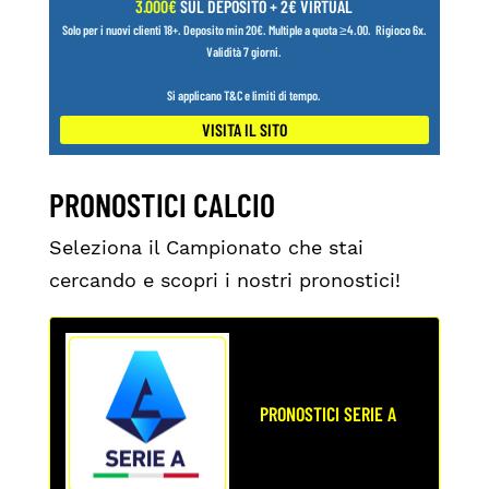
3.000€
SUL DEPOSITO + 2€ VIRTUAL
Solo per i nuovi clienti 18+.
Deposito min 20€. Multiple a quota ≥4.00.
Rigioco 6x.
Validità 7 giorni.
Si applicano T&C e limiti di tempo.
VISITA IL SITO
PRONOSTICI CALCIO
Seleziona il Campionato che stai
cercando e scopri i nostri pronostici!
PRONOSTICI SERIE A