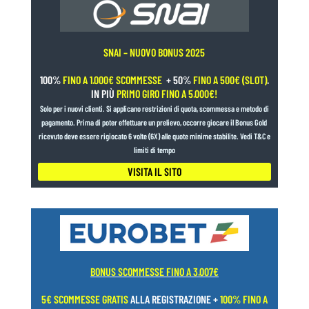
SNAI – NUOVO BONUS 2025
100%
FINO A 1.000€ SCOMMESSE
+ 50%
FINO A 500€ (SLOT)
.
IN PIÙ
PRIMO GIRO FINO A 5.000€!
Solo per i nuovi clienti. Si applicano restrizioni di quota, scommessa e metodo di
pagamento. Prima di poter effettuare un prelievo, occorre giocare il Bonus Gold
ricevuto deve essere rigiocato 6 volte (6X) alle quote minime stabilite. Vedi T&C e
limiti di tempo
VISITA IL SITO
BONUS SCOMMESSE FINO A 3.007€
5€ SCOMMESSE GRATIS
ALLA REGISTRAZIONE +
100% FINO A