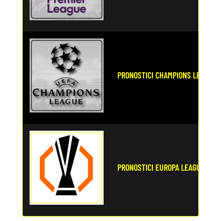
PRONOSTICI CHAMPIONS LEAGUE
PRONOSTICI EUROPA LEAGUE