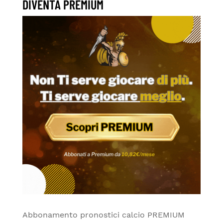
DIVENTA PREMIUM
Abbonamento pronostici calcio PREMIUM