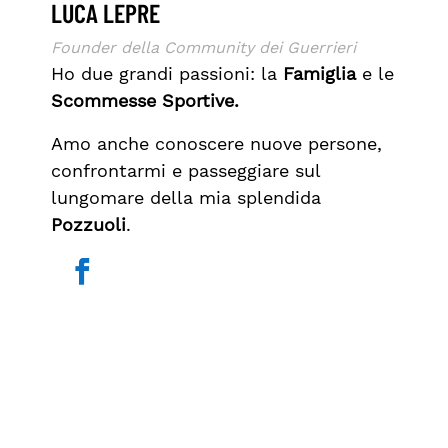
LUCA LEPRE
Founder della Community dei Guerrieri
Ho due grandi passioni: la
Famiglia
e le
Scommesse Sportive.
Amo anche conoscere nuove persone,
confrontarmi e passeggiare sul
lungomare della mia splendida
Pozzuoli
.