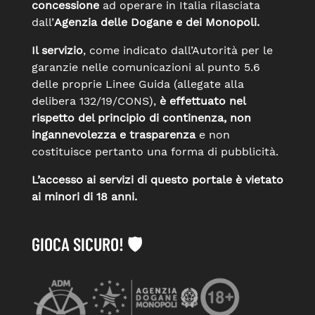
concessione
ad operare in Italia rilasciata
dall’
Agenzia delle Dogane e dei Monopoli.
Il servizio
, come indicato dall’Autorità per le
garanzie nelle comunicazioni al punto 5.6
delle proprie Linee Guida (allegate alla
delibera 132/19/CONS),
è effettuato nel
rispetto del principio di continenza, non
ingannevolezza e trasparenza
e non
costituisce pertanto una forma di pubblicità.
L’accesso ai servizi di questo portale è vietato
ai minori di 18 anni.
GIOCA SICURO! 🛡️