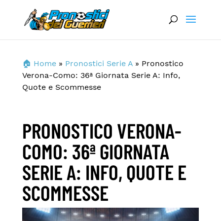
🏠 Home
»
Pronostici Serie A
»
Pronostico
Verona-Como: 36ª Giornata Serie A: Info,
Quote e Scommesse
PRONOSTICO VERONA-
COMO: 36ª GIORNATA
SERIE A: INFO, QUOTE E
SCOMMESSE