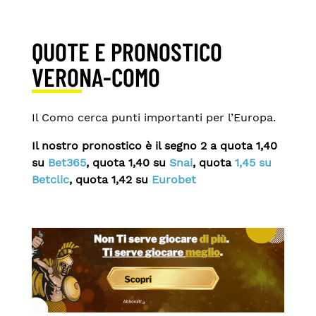
QUOTE E PRONOSTICO
VERONA-COMO
Il Como cerca punti importanti per l’Europa.
Il nostro pronostico è il segno 2 a quota 1,40
su
Bet365
, quota 1,40 su
Snai
, quota
1,45 su
Betclic
, quota 1,42
su
Eurobet