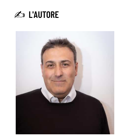
✍️ L'AUTORE