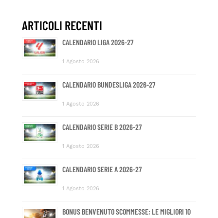
ARTICOLI RECENTI
CALENDARIO LIGA 2026-27
1 Agosto 2026
CALENDARIO BUNDESLIGA 2026-27
1 Agosto 2026
CALENDARIO SERIE B 2026-27
1 Agosto 2026
CALENDARIO SERIE A 2026-27
1 Agosto 2026
BONUS BENVENUTO SCOMMESSE: LE MIGLIORI 10