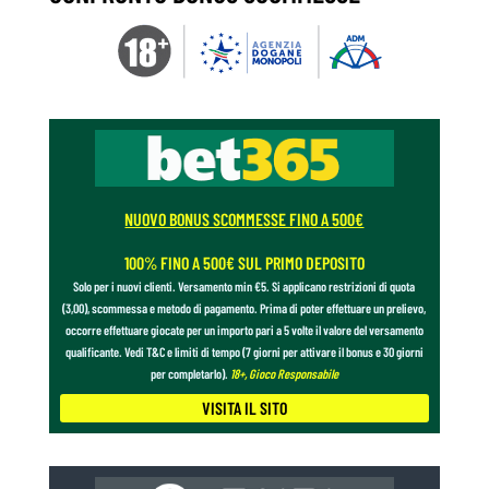
NUOVO BONUS SCOMMESSE FINO A 500€
100% FINO A 500€ SUL PRIMO DEPOSITO
Solo per i nuovi clienti. Versamento min €5. Si applicano restrizioni di quota
(3,00), scommessa e metodo di pagamento. Prima di poter effettuare un prelievo,
occorre effettuare giocate per un importo pari a 5 volte il valore del versamento
qualificante. Vedi T&C e limiti di tempo (7 giorni per attivare il bonus e 30 giorni
per completarlo).
18+, Gioco Responsabile
VISITA IL SITO